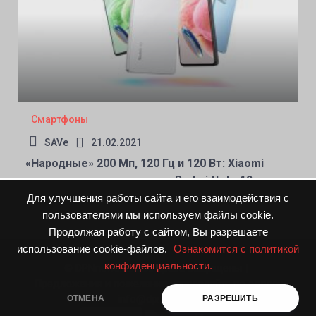
Смартфоны
SAVe
21.02.2021
«Народные» 200 Мп, 120 Гц и 120 Вт: Xiaomi
выпустила хитовую серию Redmi Note 12 в
России
Для улучшения работы сайта и его взаимодействия с
пользователями мы используем файлы cookie.
Продолжая работу с сайтом, Вы разрешаете
использование cookie-файлов.
Ознакомится с политикой
конфиденциальности.
© DPNnews.ru. Все права защищены
|
Предложения и пожелания направляйте по адресу
info@dpnnews.ru
ОТМЕНА
РАЗРЕШИТЬ