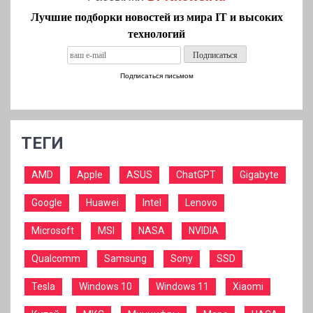
Лучшие подборки новостей из мира IT и высоких
технологий
Подписаться письмом
ТЕГИ
AMD
Apple
ASUS
ChatGPT
Gigabyte
Google
Huawei
Intel
Lenovo
Microsoft
MSI
NASA
NVIDIA
Qualcomm
Samsung
Sony
SSD
Tesla
Windows 10
Windows 11
Xiaomi