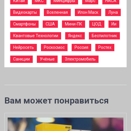
Китай
МКС
Минцифры
Марс
НАСА
Видеокарты
Вселенная
Илон Маск
Луна
Смартфоны
США
Мини-ПК
ЦОД
Ии
Квантовые Технологии
Яндекс
Беспилотник
Нейросеть
Роскосмос
Россия
Ростех
Санкции
Учёные
Электромобиль
Вам может понравиться