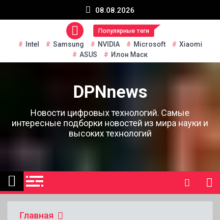
Перейти
08.08.2026
к
содержанию
Популярные теги
Intel
Samsung
NVIDIA
Microsoft
Xiaomi
ASUS
Илон Маск
DPNnews
Новости цифровых технологий. Самые
интересные подборки новостей из мира науки и
высоких технологий
Главная