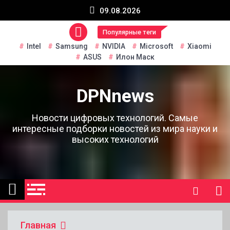
Перейти
09.08.2026
к
содержанию
Популярные теги
Intel
Samsung
NVIDIA
Microsoft
Xiaomi
ASUS
Илон Маск
DPNnews
Новости цифровых технологий. Самые
интересные подборки новостей из мира науки и
высоких технологий
Главная