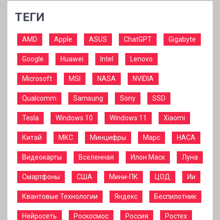
ТЕГИ
AMD
Apple
ASUS
ChatGPT
Gigabyte
Google
Huawei
Intel
Lenovo
Microsoft
MSI
NASA
NVIDIA
Qualcomm
Samsung
Sony
SSD
Tesla
Windows 10
Windows 11
Xiaomi
Китай
МКС
Минцифры
Марс
НАСА
Видеокарты
Вселенная
Илон Маск
Луна
Смартфоны
США
Мини-ПК
ЦОД
Ии
Квантовые Технологии
Яндекс
Беспилотник
Нейросеть
Роскосмос
Россия
Ростех