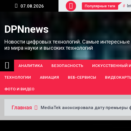
Перейти
In
07.08.2026
Популярные теги
к
содержанию
DPNnews
Новости цифровых технологий. Самые интересные
из мира науки и высоких технологий
АНАЛИТИКА
БЕЗОПАСНОСТЬ
ИСКУССТВЕННЫЙ 
ТЕХНОЛОГИИ
АВИАЦИЯ
ВЕБ-СЕРВИСЫ
ВИДЕОКАРТ
ФОТО И ВИДЕО
Главная
MediaTek анонсировала дату премьеры ф