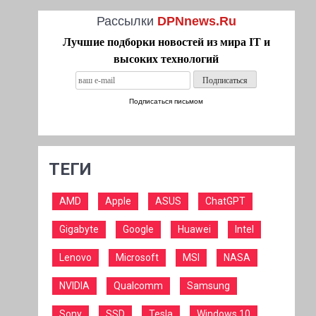
Рассылки
DPNnews.Ru
Лучшие подборки новостей из мира IT и
высоких технологий
Подписаться письмом
ТЕГИ
AMD
Apple
ASUS
ChatGPT
Gigabyte
Google
Huawei
Intel
Lenovo
Microsoft
MSI
NASA
NVIDIA
Qualcomm
Samsung
Sony
SSD
Tesla
Windows 10