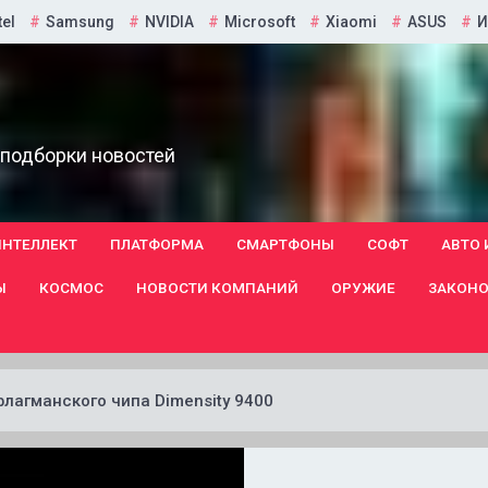
tel
Samsung
NVIDIA
Microsoft
Xiaomi
ASUS
И
 подборки новостей
ИНТЕЛЛЕКТ
ПЛАТФОРМА
СМАРТФОНЫ
СОФТ
АВТО 
Ы
КОСМОС
НОВОСТИ КОМПАНИЙ
ОРУЖИЕ
ЗАКОНО
лагманского чипа Dimensity 9400