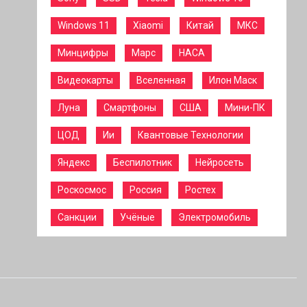
Windows 11
Xiaomi
Китай
МКС
Минцифры
Марс
НАСА
Видеокарты
Вселенная
Илон Маск
Луна
Смартфоны
США
Мини-ПК
ЦОД
Ии
Квантовые Технологии
Яндекс
Беспилотник
Нейросеть
Роскосмос
Россия
Ростех
Санкции
Учёные
Электромобиль