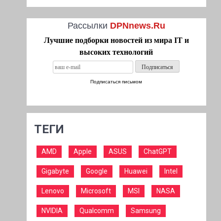
Рассылки
DPNnews.Ru
Лучшие подборки новостей из мира IT и
высоких технологий
Подписаться письмом
ТЕГИ
AMD
Apple
ASUS
ChatGPT
Gigabyte
Google
Huawei
Intel
Lenovo
Microsoft
MSI
NASA
NVIDIA
Qualcomm
Samsung