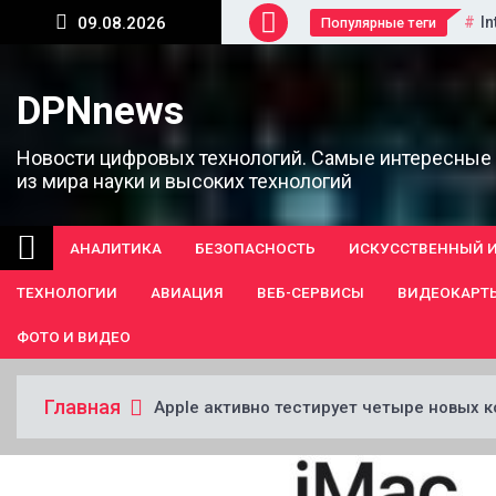
Перейти
In
09.08.2026
Популярные теги
к
содержанию
DPNnews
Новости цифровых технологий. Самые интересные
из мира науки и высоких технологий
АНАЛИТИКА
БЕЗОПАСНОСТЬ
ИСКУССТВЕННЫЙ 
ТЕХНОЛОГИИ
АВИАЦИЯ
ВЕБ-СЕРВИСЫ
ВИДЕОКАРТ
ФОТО И ВИДЕО
Главная
Apple активно тестирует четыре новых 