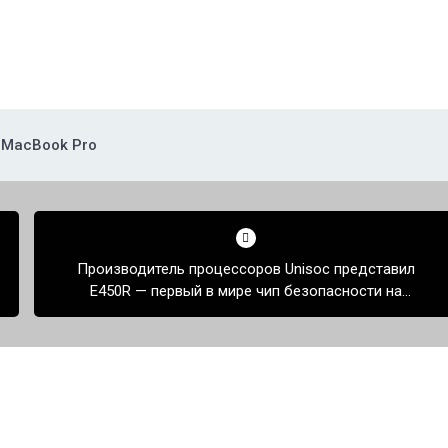
MacBook Pro
Производитель процессоров Unisoc представил
E450R — первый в мире чип безопасности на
основе открытой архитектуры RISC-V