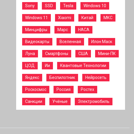
Sony
SSD
Tesla
Windows 10
Windows 11
Xiaomi
Китай
МКС
Минцифры
Марс
НАСА
Видеокарты
Вселенная
Илон Маск
Луна
Смартфоны
США
Мини-ПК
ЦОД
Ии
Квантовые Технологии
Яндекс
Беспилотник
Нейросеть
Роскосмос
Россия
Ростех
Санкции
Учёные
Электромобиль