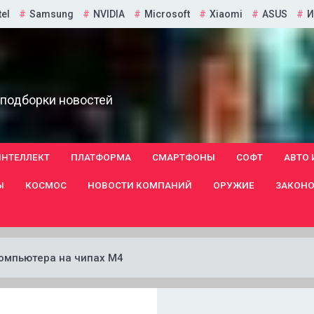
tel
Samsung
NVIDIA
Microsoft
Xiaomi
ASUS
И
 подборки новостей
ИНТЕЛЛЕКТ
ПЛАТФОРМА
СМАРТФОНЫ
СОФТ
АВТО 
Ы
КОСМОС
НОВОСТИ КОМПАНИЙ
ОРУЖИЕ
ЗАКОНО
компьютера на чипах M4