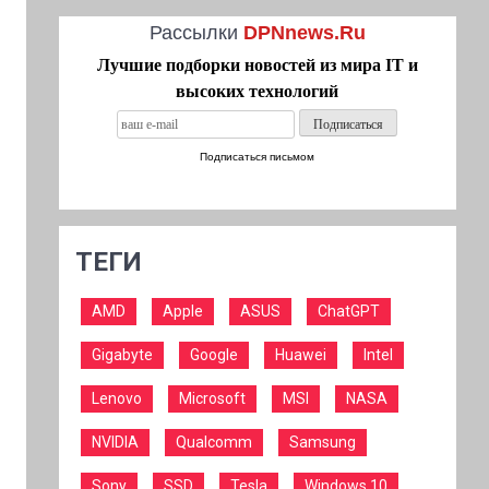
Рассылки
DPNnews.Ru
Лучшие подборки новостей из мира IT и
высоких технологий
Подписаться письмом
ТЕГИ
AMD
Apple
ASUS
ChatGPT
Gigabyte
Google
Huawei
Intel
Lenovo
Microsoft
MSI
NASA
NVIDIA
Qualcomm
Samsung
Sony
SSD
Tesla
Windows 10