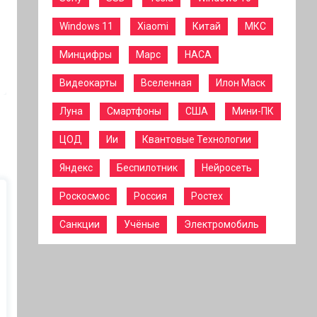
Windows 11
Xiaomi
Китай
МКС
Минцифры
Марс
НАСА
Видеокарты
Вселенная
Илон Маск
Луна
Смартфоны
США
Мини-ПК
ЦОД
Ии
Квантовые Технологии
Яндекс
Беспилотник
Нейросеть
Роскосмос
Россия
Ростех
Санкции
Учёные
Электромобиль