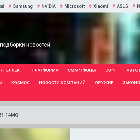
tel
Samsung
NVIDIA
Microsoft
Xiaomi
ASUS
И
 подборки новостей
ИНТЕЛЛЕКТ
ПЛАТФОРМА
СМАРТФОНЫ
СОФТ
АВТО 
Ы
КОСМОС
НОВОСТИ КОМПАНИЙ
ОРУЖИЕ
ЗАКОНО
 21 14MQ