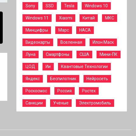
Sony
SSD
Tesla
Windows 10
Windows 11
Xiaomi
Китай
МКС
Минцифры
Марс
НАСА
Видеокарты
Вселенная
Илон Маск
Луна
Смартфоны
США
Мини-ПК
ЦОД
Ии
Квантовые Технологии
Яндекс
Беспилотник
Нейросеть
Роскосмос
Россия
Ростех
Санкции
Учёные
Электромобиль