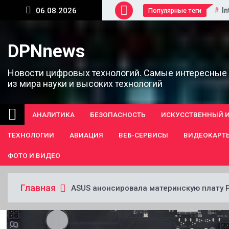
Перейти
In
06.08.2026
Популярные теги
к
содержанию
DPNnews
Новости цифровых технологий. Самые интересные
из мира науки и высоких технологий
АНАЛИТИКА
БЕЗОПАСНОСТЬ
ИСКУССТВЕННЫЙ 
ТЕХНОЛОГИИ
АВИАЦИЯ
ВЕБ-СЕРВИСЫ
ВИДЕОКАРТ
ФОТО И ВИДЕО
Главная
ASUS анонсировала материнскую плату P