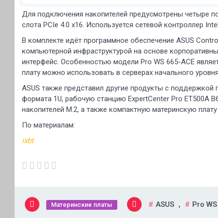
Для подключения накопителей предусмотрены четыре порт
слота PCIe 4.0 x16. Используется сетевой контроллер Inte
В комплекте идёт программное обеспечение ASUS Control
компьютерной инфраструктурой на основе корпоративны
интерфейс. Особенностью модели Pro WS 665-ACE являет
плату можно использовать в серверах начального уровн
ASUS также представил другие продукты с поддержкой 
формата 1U, рабочую станцию ExpertCenter Pro ET500A 
накопителей M.2, а также компактную материнскую плату
По материалам:
ixbt
ASUS
,
Pro WS
Материнские платы