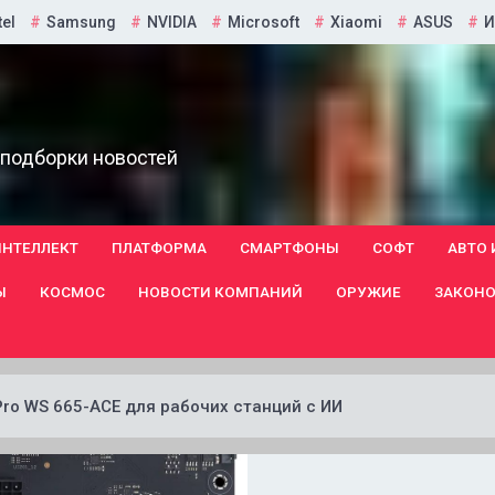
tel
Samsung
NVIDIA
Microsoft
Xiaomi
ASUS
И
 подборки новостей
ИНТЕЛЛЕКТ
ПЛАТФОРМА
СМАРТФОНЫ
СОФТ
АВТО 
Ы
КОСМОС
НОВОСТИ КОМПАНИЙ
ОРУЖИЕ
ЗАКОНО
ro WS 665-ACE для рабочих станций с ИИ