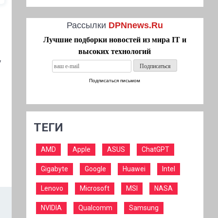
Рассылки
DPNnews.Ru
Лучшие подборки новостей из мира IT и
высоких технологий
у
Подписаться письмом
ТЕГИ
AMD
Apple
ASUS
ChatGPT
Gigabyte
Google
Huawei
Intel
Lenovo
Microsoft
MSI
NASA
NVIDIA
Qualcomm
Samsung