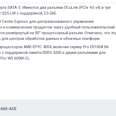
а SATA-3. Имеются два разъёма OCuLink (PCIe 4.0 x4) и три
l I225-LM с поддержкой 2,5 GbE.
 Center Express для централизованного управления
х и коммерческих продуктов через удобный пользовательский
ся развёрнутый на 90° процессорный разъём. Отмечено, что эт
я для центров обработки данных и облачных платформ.
процессоров AMD EPYC 4004, включая сервер Pro ER100A B6
B6 с поддержкой памяти DDR5-5200 и двумя разъёмами для
 Pro WS 600M-CL.
 665-ACE