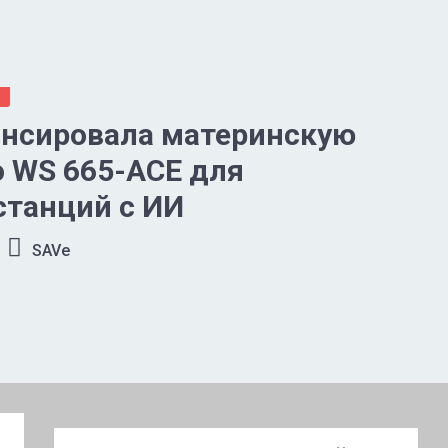
ы
онсировала материнскую
o WS 665-ACE для
станций с ИИ
SAVe