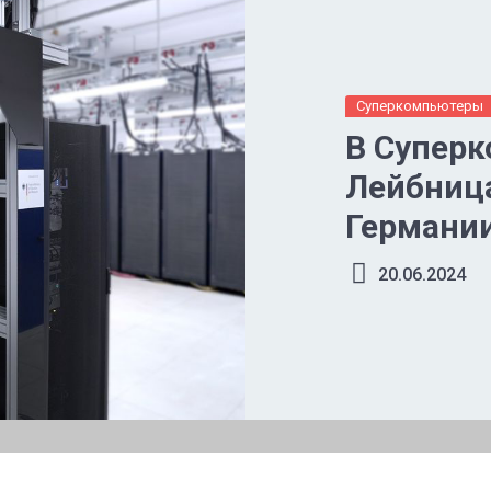
Суперкомпьютеры
В Супер
Лейбница
Германи
компьют
20.06.2024