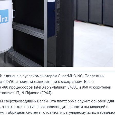
объединена с суперкомпьютером SuperMUC-NG. Последний
eptune DWC с прямым жидкостным охлаждением. Было
480 процессоров Intel Xeon Platinum 8480L и 960 ускорителей
тавляет 17,19 Пфлопс (FP64).
ем сверхпроводящих цепей. Эта платформа служит основой для
, а также для повышения производительности вычислений с
емя гибридная система готовится к регулярному использованию