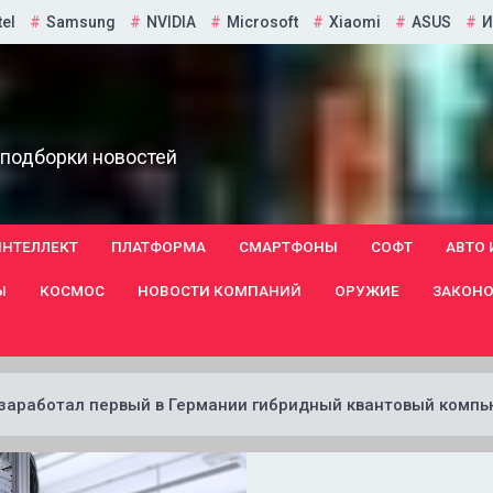
tel
Samsung
NVIDIA
Microsoft
Xiaomi
ASUS
И
 подборки новостей
ИНТЕЛЛЕКТ
ПЛАТФОРМА
СМАРТФОНЫ
СОФТ
АВТО 
Ы
КОСМОС
НОВОСТИ КОМПАНИЙ
ОРУЖИЕ
ЗАКОНО
заработал первый в Германии гибридный квантовый компь