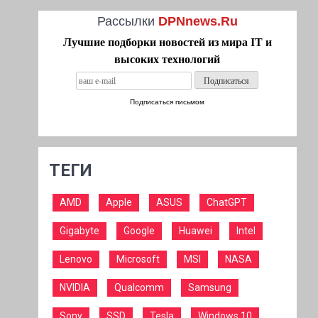
Рассылки
DPNnews.Ru
Лучшие подборки новостей из мира IT и
высоких технологий
Подписаться письмом
ТЕГИ
AMD
Apple
ASUS
ChatGPT
Gigabyte
Google
Huawei
Intel
Lenovo
Microsoft
MSI
NASA
NVIDIA
Qualcomm
Samsung
Sony
SSD
Tesla
Windows 10