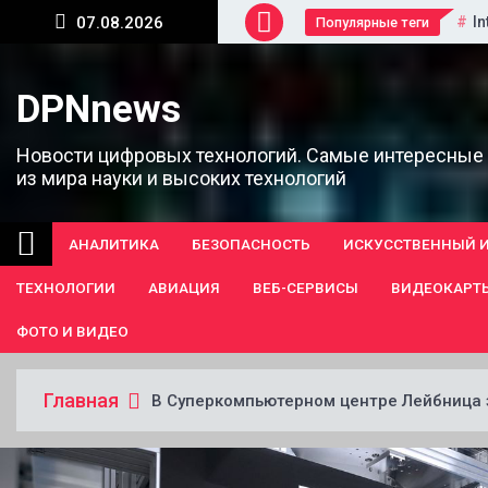
Перейти
In
07.08.2026
Популярные теги
к
содержанию
DPNnews
Новости цифровых технологий. Самые интересные
из мира науки и высоких технологий
АНАЛИТИКА
БЕЗОПАСНОСТЬ
ИСКУССТВЕННЫЙ 
ТЕХНОЛОГИИ
АВИАЦИЯ
ВЕБ-СЕРВИСЫ
ВИДЕОКАРТ
ФОТО И ВИДЕО
Главная
В Суперкомпьютерном центре Лейбница 