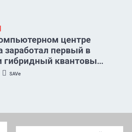
компьютерном центре
 заработал первый в
и гибридный квантовый
ер
SAVe