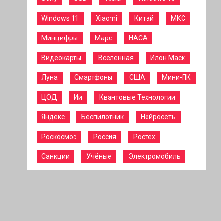
Windows 11
Xiaomi
Китай
МКС
Минцифры
Марс
НАСА
Видеокарты
Вселенная
Илон Маск
Луна
Смартфоны
США
Мини-ПК
ЦОД
Ии
Квантовые Технологии
Яндекс
Беспилотник
Нейросеть
Роскосмос
Россия
Ростех
Санкции
Учёные
Электромобиль