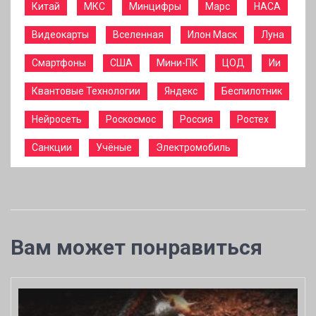
Китай
МКС
Минцифры
Марс
НАСА
Видеокарты
Вселенная
Илон Маск
Луна
Смартфоны
США
Мини-ПК
ЦОД
Ии
Квантовые Технологии
Яндекс
Беспилотник
Нейросеть
Роскосмос
Россия
Ростех
Санкции
Учёные
Электромобиль
Вам может понравиться