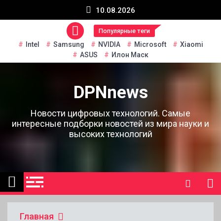
Перейти
10.08.2026
к
содержанию
Популярные теги
Intel
Samsung
NVIDIA
Microsoft
Xiaomi
ASUS
Илон Маск
DPNnews
Новости цифровых технологий. Самые
интересные подборки новостей из мира науки и
высоких технологий
Главная