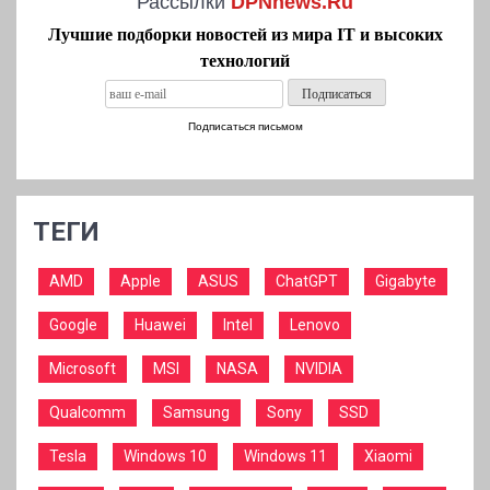
Рассылки
DPNnews.Ru
Лучшие подборки новостей из мира IT и высоких
технологий
Подписаться письмом
ТЕГИ
AMD
Apple
ASUS
ChatGPT
Gigabyte
Google
Huawei
Intel
Lenovo
Microsoft
MSI
NASA
NVIDIA
Qualcomm
Samsung
Sony
SSD
Tesla
Windows 10
Windows 11
Xiaomi