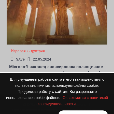
Игровая индустрия
SAVe
22.05.2024
Microsoft наконец анонсировала полноценное
переиздание классической стратегии Age of
Mythology — фанаты в восторге
Для улучшения работы сайта и его взаимодействия с
пользователями мы используем файлы cookie.
Продолжая работу с сайтом, Вы разрешаете
использование cookie-файлов.
Ознакомится с политикой
конфиденциальности.
© DPNnews.ru. Все права защищены
|
Предложения и пожелания направляйте по адресу