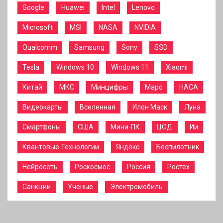
Google
Huawei
Intel
Lenovo
Microsoft
MSI
NASA
NVIDIA
Qualcomm
Samsung
Sony
SSD
Tesla
Windows 10
Windows 11
Xiaomi
Китай
МКС
Минцифры
Марс
НАСА
Видеокарты
Вселенная
Илон Маск
Луна
Смартфоны
США
Мини-ПК
ЦОД
Ии
Квантовые Технологии
Яндекс
Беспилотник
Нейросеть
Роскосмос
Россия
Ростех
Санкции
Учёные
Электромобиль