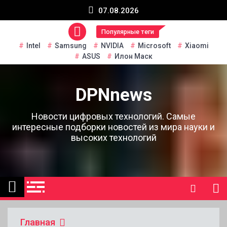
Перейти
07.08.2026
к
содержанию
Популярные теги
Intel
Samsung
NVIDIA
Microsoft
Xiaomi
ASUS
Илон Маск
DPNnews
Новости цифровых технологий. Самые
интересные подборки новостей из мира науки и
высоких технологий
Главная