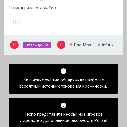
По материалам
trashbox
CoolMax
,
Infinix
Охлаждение
Навигация
по
Китайские учёные обнаружили наиболее
записям
вероятный источник ускорения космических
частиц
Tecno представила необычное игровое
устройство дополненной реальности Pocket
Go