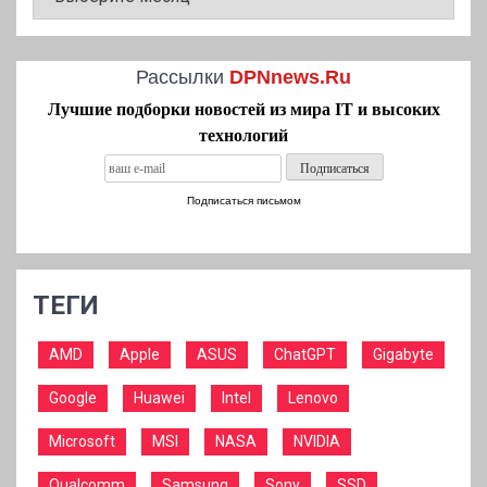
Рассылки
DPNnews.Ru
Лучшие подборки новостей из мира IT и высоких
технологий
Подписаться письмом
ТЕГИ
AMD
Apple
ASUS
ChatGPT
Gigabyte
Google
Huawei
Intel
Lenovo
Microsoft
MSI
NASA
NVIDIA
Qualcomm
Samsung
Sony
SSD