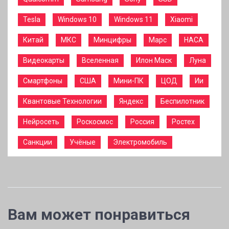
Tesla
Windows 10
Windows 11
Xiaomi
Китай
МКС
Минцифры
Марс
НАСА
Видеокарты
Вселенная
Илон Маск
Луна
Смартфоны
США
Мини-ПК
ЦОД
Ии
Квантовые Технологии
Яндекс
Беспилотник
Нейросеть
Роскосмос
Россия
Ростех
Санкции
Учёные
Электромобиль
Вам может понравиться