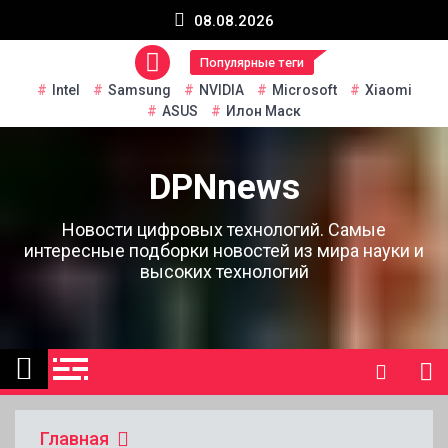
Перейти
08.08.2026
к
содержанию
Популярные теги
Intel
Samsung
NVIDIA
Microsoft
Xiaomi
ASUS
Илон Маск
DPNnews
Новости цифровых технологий. Самые
интересные подборки новостей из мира науки и
высоких технологий
Главная