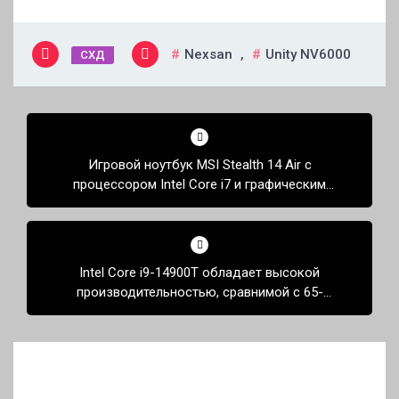
Nexsan
,
Unity NV6000
СХД
Навигация
по
Игровой ноутбук MSI Stealth 14 Air с
записям
процессором Intel Core i7 и графическим
адаптером RTX 40 стал доступен для покупки
Intel Core i9-14900T обладает высокой
производительностью, сравнимой с 65-
ваттным AMD Ryzen 9 7900