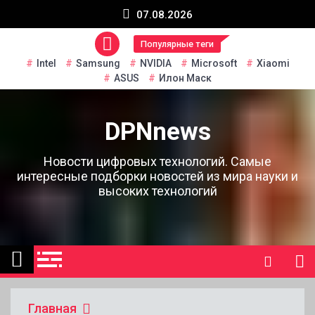
Перейти
07.08.2026
к
содержанию
Популярные теги
Intel
Samsung
NVIDIA
Microsoft
Xiaomi
ASUS
Илон Маск
DPNnews
Новости цифровых технологий. Самые
интересные подборки новостей из мира науки и
высоких технологий
Главная