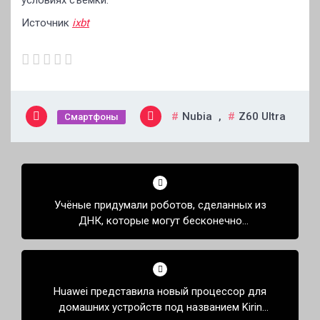
Источник
ixbt
Nubia
,
Z60 Ultra
Смартфоны
Навигация
по
Учёные придумали роботов, сделанных из
записям
ДНК, которые могут бесконечно
воспроизводить себя и создавать
трехмерную структуру
Huawei представила новый процессор для
домашних устройств под названием Kirin