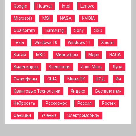
Google
Huawei
Intel
Lenovo
Microsoft
MSI
NASA
NVIDIA
Qualcomm
Samsung
Sony
SSD
Tesla
Windows 10
Windows 11
Xiaomi
Китай
МКС
Минцифры
Марс
НАСА
Видеокарты
Вселенная
Илон Маск
Луна
Смартфоны
США
Мини-ПК
ЦОД
Ии
Квантовые Технологии
Яндекс
Беспилотник
Нейросеть
Роскосмос
Россия
Ростех
Санкции
Учёные
Электромобиль