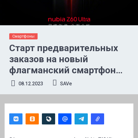
Смартфоны
Старт предварительных
заказов на новый
флагманский смартфон
Nubia Z60 Ultra уже
08.12.2023
SAVe
начался