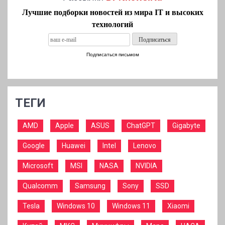
Лучшие подборки новостей из мира IT и высоких
технологий
Подписаться письмом
ТЕГИ
AMD
Apple
ASUS
ChatGPT
Gigabyte
Google
Huawei
Intel
Lenovo
Microsoft
MSI
NASA
NVIDIA
Qualcomm
Samsung
Sony
SSD
Tesla
Windows 10
Windows 11
Xiaomi