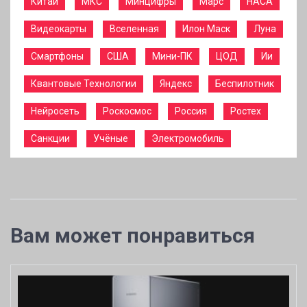
Китай
МКС
Минцифры
Марс
НАСА
Видеокарты
Вселенная
Илон Маск
Луна
Смартфоны
США
Мини-ПК
ЦОД
Ии
Квантовые Технологии
Яндекс
Беспилотник
Нейросеть
Роскосмос
Россия
Ростех
Санкции
Учёные
Электромобиль
Вам может понравиться