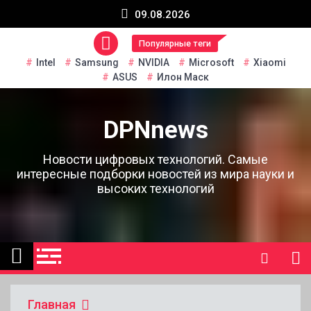
Перейти
09.08.2026
к
содержанию
Популярные теги
Intel
Samsung
NVIDIA
Microsoft
Xiaomi
ASUS
Илон Маск
DPNnews
Новости цифровых технологий. Самые
интересные подборки новостей из мира науки и
высоких технологий
Главная