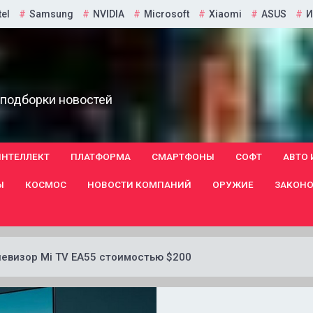
tel
Samsung
NVIDIA
Microsoft
Xiaomi
ASUS
И
 подборки новостей
ИНТЕЛЛЕКТ
ПЛАТФОРМА
СМАРТФОНЫ
СОФТ
АВТО 
Ы
КОСМОС
НОВОСТИ КОМПАНИЙ
ОРУЖИЕ
ЗАКОНО
евизор Mi TV EA55 стоимостью $200