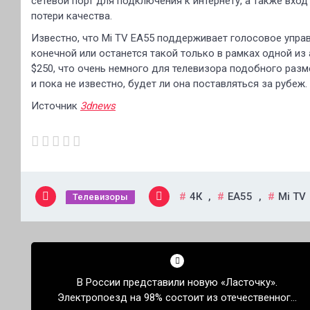
сетевой порт для подключения к интернету, а также вход
потери качества.
Известно, что Mi TV EA55 поддерживает голосовое управ
конечной или останется такой только в рамках одной из
$250, что очень немного для телевизора подобного разм
и пока не известно, будет ли она поставляться за рубеж.
Источник
3dnews
4К
,
EA55
,
Mi TV
Телевизоры
Навигация
по
В России представили новую «Ласточку».
записям
Электропоезд на 98% состоит из отечественного