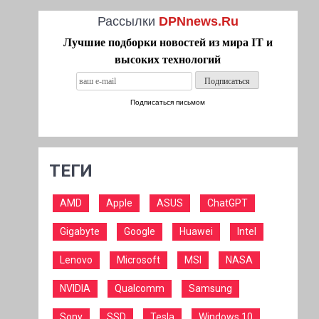
Рассылки
DPNnews.Ru
Лучшие подборки новостей из мира IT и
высоких технологий
Подписаться письмом
ТЕГИ
AMD
Apple
ASUS
ChatGPT
Gigabyte
Google
Huawei
Intel
Lenovo
Microsoft
MSI
NASA
NVIDIA
Qualcomm
Samsung
Sony
SSD
Tesla
Windows 10