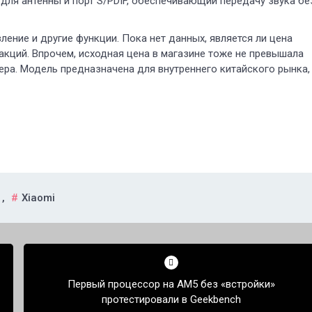
 для антенны и порт S/PDIF, обеспечивающий передачу звука бе
ление и другие функции. Пока нет данных, является ли цена
 акций. Впрочем, исходная цена в магазине тоже не превышала
ера. Модель предназначена для внутреннего китайского рынка,
,
Xiaomi
Первый процессор на AM5 без «встройки»
протестировали в Geekbench