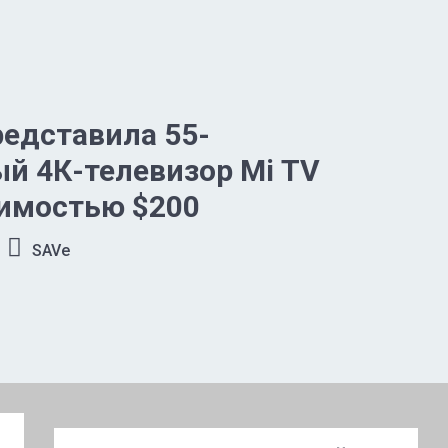
редставила 55-
й 4К-телевизор Mi TV
оимостью $200
SAVe