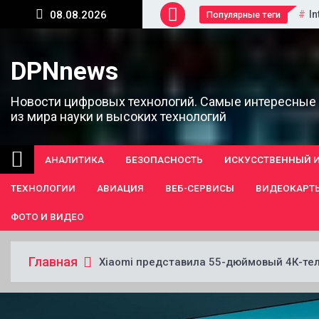
Перейти
In
08.08.2026
Популярные теги
к
содержанию
DPNnews
Новости цифровых технологий. Самые интересные
из мира науки и высоких технологий
АНАЛИТИКА
БЕЗОПАСНОСТЬ
ИСКУССТВЕННЫЙ 
ТЕХНОЛОГИИ
АВИАЦИЯ
ВЕБ-СЕРВИСЫ
ВИДЕОКАРТ
ФОТО И ВИДЕО
Главная
Xiaomi представила 55-дюймовый 4К-тел