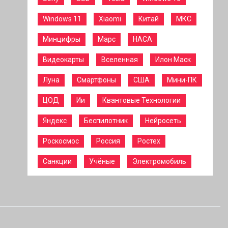
Windows 11
Xiaomi
Китай
МКС
Минцифры
Марс
НАСА
Видеокарты
Вселенная
Илон Маск
Луна
Смартфоны
США
Мини-ПК
ЦОД
Ии
Квантовые Технологии
Яндекс
Беспилотник
Нейросеть
Роскосмос
Россия
Ростех
Санкции
Учёные
Электромобиль