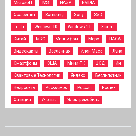
Microsoft
MSI
NASA
NVIDIA
Qualcomm
Samsung
Sony
SSD
Tesla
Windows 10
Windows 11
Xiaomi
Китай
МКС
Минцифры
Марс
НАСА
Видеокарты
Вселенная
Илон Маск
Луна
Смартфоны
США
Мини-ПК
ЦОД
Ии
Квантовые Технологии
Яндекс
Беспилотник
Нейросеть
Роскосмос
Россия
Ростех
Санкции
Учёные
Электромобиль