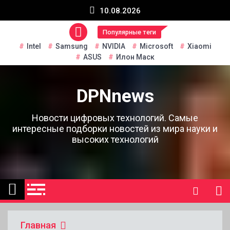
Перейти
10.08.2026
к
содержанию
Популярные теги
Intel
Samsung
NVIDIA
Microsoft
Xiaomi
ASUS
Илон Маск
DPNnews
Новости цифровых технологий. Самые
интересные подборки новостей из мира науки и
высоких технологий
Главная