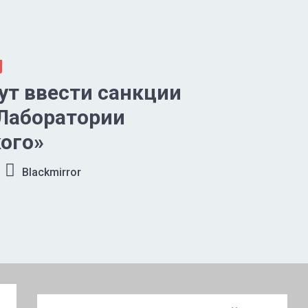
т ввести санкции
Лаборатории
ого»
Blackmirror