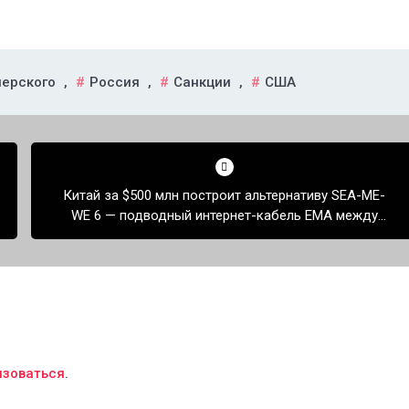
перского
,
Россия
,
Санкции
,
США
Китай за $500 млн построит альтернативу SEA-ME-
WE 6 — подводный интернет-кабель EMA между
Азией и Европой
изоваться
.