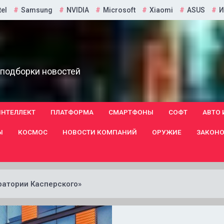
tel
Samsung
NVIDIA
Microsoft
Xiaomi
ASUS
И
 подборки новостей
ИНТЕЛЛЕКТ
ПЛАТФОРМА
СМАРТФОНЫ
СОФТ
АВТО 
Ы
КОСМОС
НОВОСТИ КОМПАНИЙ
ОРУЖИЕ
ЗАКОНО
ратории Касперского»