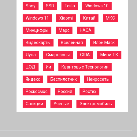
Sony
SSD
Tesla
Windows 10
Windows 11
Xiaomi
Китай
МКС
Минцифры
Марс
НАСА
Видеокарты
Вселенная
Илон Маск
Луна
Смартфоны
США
Мини-ПК
ЦОД
Ии
Квантовые Технологии
Яндекс
Беспилотник
Нейросеть
Роскосмос
Россия
Ростех
Санкции
Учёные
Электромобиль