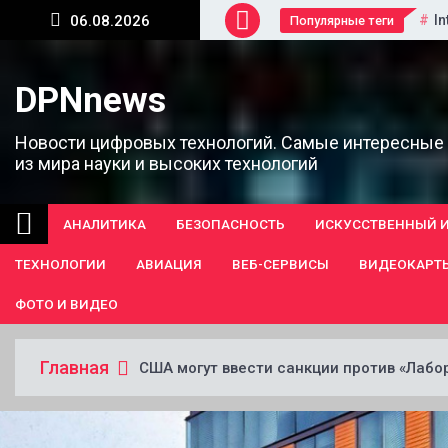
Перейти
In
06.08.2026
Популярные теги
к
содержанию
DPNnews
Новости цифровых технологий. Самые интересные
из мира науки и высоких технологий
АНАЛИТИКА
БЕЗОПАСНОСТЬ
ИСКУССТВЕННЫЙ 
ТЕХНОЛОГИИ
АВИАЦИЯ
ВЕБ-СЕРВИСЫ
ВИДЕОКАРТ
ФОТО И ВИДЕО
Главная
США могут ввести санкции против «Лабо