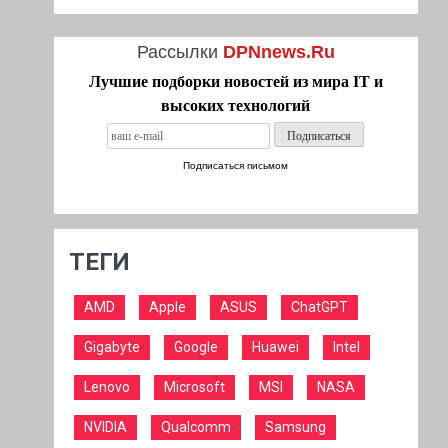
Рассылки
DPNnews.Ru
Лучшие подборки новостей из мира IT и
высоких технологий
Подписаться письмом
ТЕГИ
AMD
Apple
ASUS
ChatGPT
Gigabyte
Google
Huawei
Intel
Lenovo
Microsoft
MSI
NASA
NVIDIA
Qualcomm
Samsung