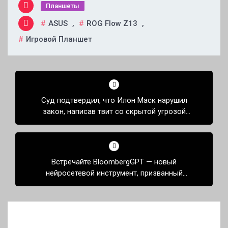
Планшеты
ASUS
,
ROG Flow Z13
,
Игровой Планшет
Навигация
по
Суд подтвердил, что Илон Маск нарушил
записям
закон, написав твит со скрытой угрозой
участникам профсоюза
Встречайте BloombergGPT — новый
нейросетевой инструмент, призванный
перевернуть финансовую отрасль