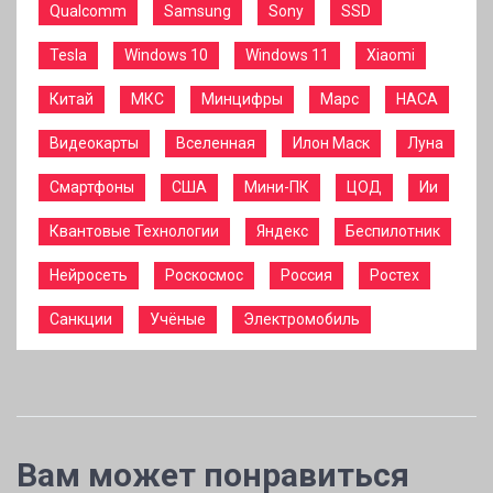
Qualcomm
Samsung
Sony
SSD
Tesla
Windows 10
Windows 11
Xiaomi
Китай
МКС
Минцифры
Марс
НАСА
Видеокарты
Вселенная
Илон Маск
Луна
Смартфоны
США
Мини-ПК
ЦОД
Ии
Квантовые Технологии
Яндекс
Беспилотник
Нейросеть
Роскосмос
Россия
Ростех
Санкции
Учёные
Электромобиль
Вам может понравиться