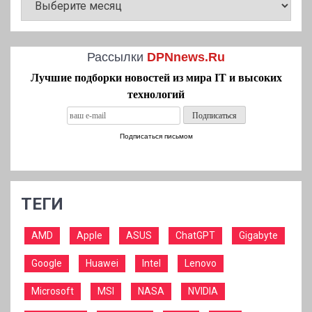
НОВОСТЕЙ
Рассылки
DPNnews.Ru
Лучшие подборки новостей из мира IT и высоких
технологий
Подписаться письмом
ТЕГИ
AMD
Apple
ASUS
ChatGPT
Gigabyte
Google
Huawei
Intel
Lenovo
Microsoft
MSI
NASA
NVIDIA