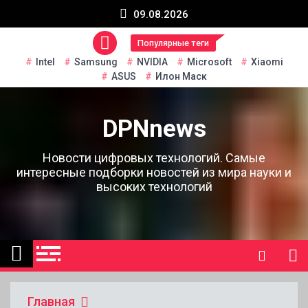
Перейти
09.08.2026
к
содержанию
Популярные теги
Intel
Samsung
NVIDIA
Microsoft
Xiaomi
ASUS
Илон Маск
DPNnews
Новости цифровых технологий. Самые
интересные подборки новостей из мира науки и
высоких технологий
Главная