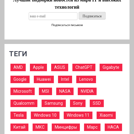
технологий
Подписаться письмом
ТЕГИ
AMD
Apple
ASUS
ChatGPT
Gigabyte
Google
Huawei
Intel
Lenovo
Microsoft
MSI
NASA
NVIDIA
Qualcomm
Samsung
Sony
SSD
Tesla
Windows 10
Windows 11
Xiaomi
Китай
МКС
Минцифры
Марс
НАСА