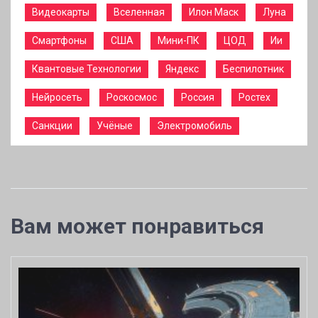
Видеокарты
Вселенная
Илон Маск
Луна
Смартфоны
США
Мини-ПК
ЦОД
Ии
Квантовые Технологии
Яндекс
Беспилотник
Нейросеть
Роскосмос
Россия
Ростех
Санкции
Учёные
Электромобиль
Вам может понравиться