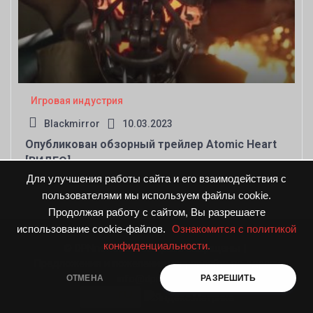
Игровая индустрия
Blackmirror
10.03.2023
Опубликован обзорный трейлер Atomic Heart
[ВИДЕО]
Для улучшения работы сайта и его взаимодействия с
пользователями мы используем файлы cookie.
Продолжая работу с сайтом, Вы разрешаете
использование cookie-файлов.
Ознакомится с политикой
конфиденциальности.
© DPNnews.ru. Все права защищены
|
Предложения и пожелания направляйте по адресу
info@dpnnews.ru
ОТМЕНА
РАЗРЕШИТЬ