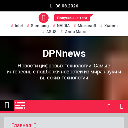
Перейти
08.08.2026
к
содержанию
Популярные теги
Intel
Samsung
NVIDIA
Microsoft
Xiaomi
ASUS
Илон Маск
DPNnews
Новости цифровых технологий. Самые
интересные подборки новостей из мира науки и
высоких технологий
Главная