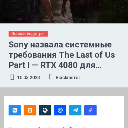
Игровая индустрия
Sony назвала системные
требования The Last of Us
Part I — RTX 4080 для
«максималок» без
10.03.2023
Blackmirror
трассировки лучей