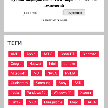
технологий
Подписаться письмом
ТЕГИ
AMD
Apple
ASUS
ChatGPT
Gigabyte
Google
Huawei
Intel
Lenovo
Microsoft
MSI
NASA
NVIDIA
Qualcomm
Samsung
Sony
SSD
Tesla
Windows 10
Windows 11
Xiaomi
Китай
МКС
Минцифры
Марс
НАСА