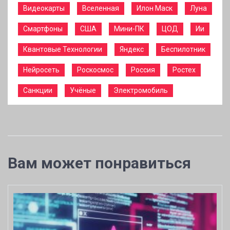
Видеокарты
Вселенная
Илон Маск
Луна
Смартфоны
США
Мини-ПК
ЦОД
Ии
Квантовые Технологии
Яндекс
Беспилотник
Нейросеть
Роскосмос
Россия
Ростех
Санкции
Учёные
Электромобиль
Вам может понравиться