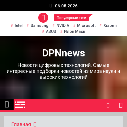
Перейти
06.08.2026
к
содержанию
Популярные теги
Intel
Samsung
NVIDIA
Microsoft
Xiaomi
ASUS
Илон Маск
DPNnews
Новости цифровых технологий. Самые
интересные подборки новостей из мира науки и
высоких технологий
Главная