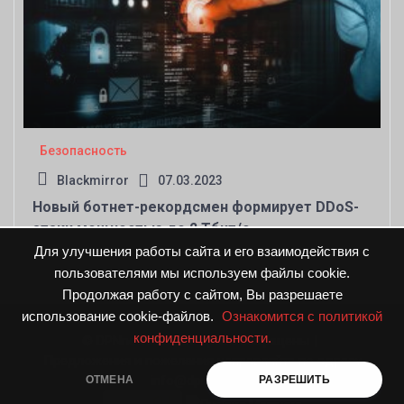
Безопасность
Blackmirror
07.03.2023
Новый ботнет-рекордсмен формирует DDoS-
атаки мощностью до 2 Тбит/с
Для улучшения работы сайта и его взаимодействия с
пользователями мы используем файлы cookie.
Продолжая работу с сайтом, Вы разрешаете
использование cookie-файлов.
Ознакомится с политикой
конфиденциальности.
© DPNnews.ru. Все права защищены
|
Предложения и пожелания направляйте по адресу
info@dpnnews.ru
ОТМЕНА
РАЗРЕШИТЬ