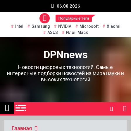
Перейти
06.08.2026
к
содержанию
Популярные теги
Intel
Samsung
NVIDIA
Microsoft
Xiaomi
ASUS
Илон Маск
DPNnews
Новости цифровых технологий. Самые
интересные подборки новостей из мира науки и
высоких технологий
Главная