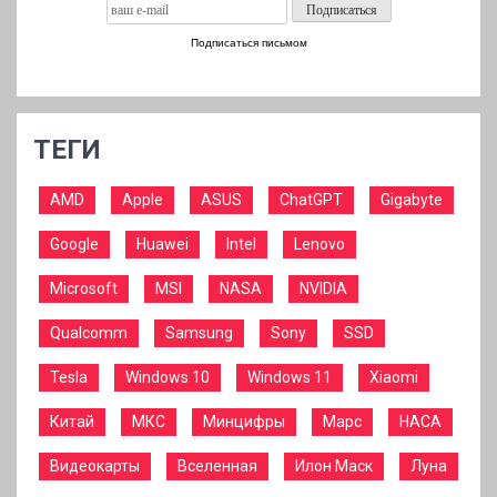
Подписаться письмом
ТЕГИ
AMD
Apple
ASUS
ChatGPT
Gigabyte
Google
Huawei
Intel
Lenovo
Microsoft
MSI
NASA
NVIDIA
Qualcomm
Samsung
Sony
SSD
Tesla
Windows 10
Windows 11
Xiaomi
Китай
МКС
Минцифры
Марс
НАСА
Видеокарты
Вселенная
Илон Маск
Луна