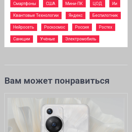
Смартфоны
США
Мини-ПК
ЦОД
Ии
Квантовые Технологии
Яндекс
Беспилотник
Нейросеть
Роскосмос
Россия
Ростех
Санкции
Учёные
Электромобиль
Вам может понравиться