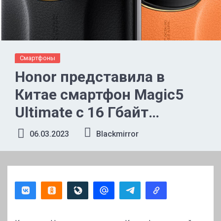
Смартфоны
Honor представила в
Китае смартфон Magic5
Ultimate с 16 Гбайт
оперативной памяти и
06.03.2023
Blackmirror
спинкой из кожзама