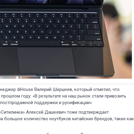
еджер diHouse Валерий Шершнев, который отметил, что
 прошлом году: «В результате на наш рынок стали привозить
 постпродажной поддержки и русификации».
 «Ситилинка» Алексей Дашкевич тоже подтверждает
а большое количество ноутбуков китайских брендов, таких как