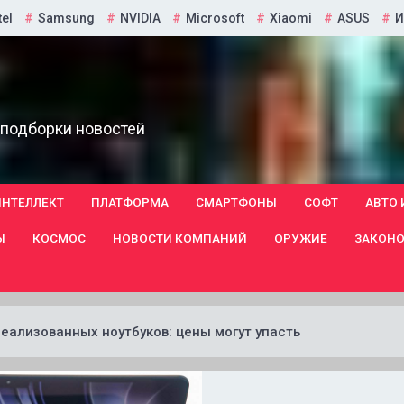
tel
Samsung
NVIDIA
Microsoft
Xiaomi
ASUS
И
 подборки новостей
ИНТЕЛЛЕКТ
ПЛАТФОРМА
СМАРТФОНЫ
СОФТ
АВТО 
Ы
КОСМОС
НОВОСТИ КОМПАНИЙ
ОРУЖИЕ
ЗАКОНО
еализованных ноутбуков: цены могут упасть