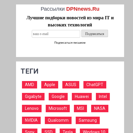
Рассылки
DPNnews.Ru
Лучшие подборки новостей из мира IT и
высоких технологий
Подписаться письмом
ТЕГИ
AMD
Apple
ASUS
ChatGPT
Gigabyte
Google
Huawei
Intel
Lenovo
Microsoft
MSI
NASA
NVIDIA
Qualcomm
Samsung
Sony
SSD
Tesla
Windows 10