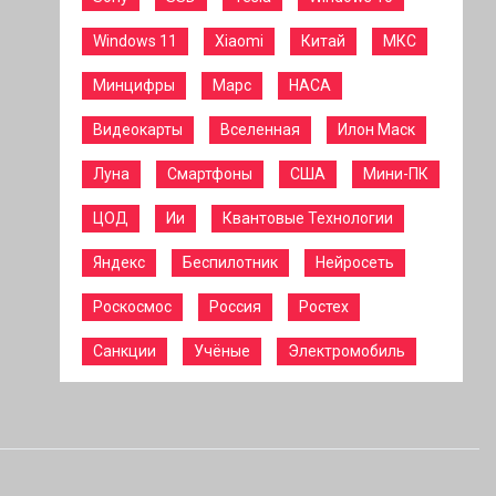
Windows 11
Xiaomi
Китай
МКС
Минцифры
Марс
НАСА
Видеокарты
Вселенная
Илон Маск
Луна
Смартфоны
США
Мини-ПК
ЦОД
Ии
Квантовые Технологии
Яндекс
Беспилотник
Нейросеть
Роскосмос
Россия
Ростех
Санкции
Учёные
Электромобиль