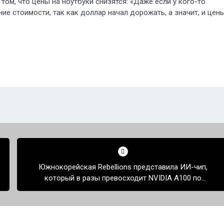
том, что цены на ноутбуки снизятся: «Даже если у кого-то
ние стоимости, так как доллар начал дорожать, а значит, и цен
Южнокорейская Rebellions представила ИИ-чип,
который в разы превосходит NVIDIA A100 по
энергоэффективности