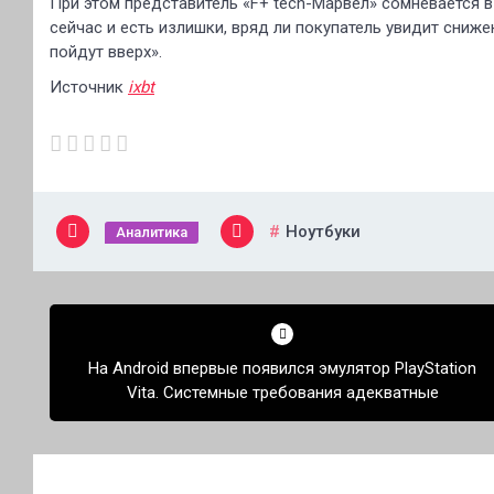
При этом представитель «F+ tech-Марвел» сомневается в 
сейчас и есть излишки, вряд ли покупатель увидит сниже
пойдут вверх».
Источник
ixbt
Ноутбуки
Аналитика
Навигация
по
На Android впервые появился эмулятор PlayStation
записям
Vita. Системные требования адекватные