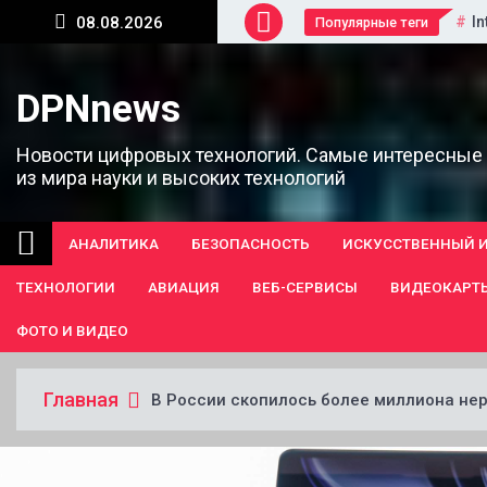
Перейти
In
08.08.2026
Популярные теги
к
содержанию
DPNnews
Новости цифровых технологий. Самые интересные
из мира науки и высоких технологий
АНАЛИТИКА
БЕЗОПАСНОСТЬ
ИСКУССТВЕННЫЙ 
ТЕХНОЛОГИИ
АВИАЦИЯ
ВЕБ-СЕРВИСЫ
ВИДЕОКАРТ
ФОТО И ВИДЕО
Главная
В России скопилось более миллиона нер