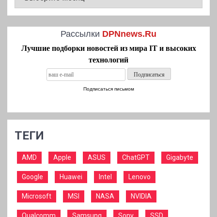
Рассылки
DPNnews.Ru
Лучшие подборки новостей из мира IT и высоких
технологий
Подписаться письмом
ТЕГИ
AMD
Apple
ASUS
ChatGPT
Gigabyte
Google
Huawei
Intel
Lenovo
Microsoft
MSI
NASA
NVIDIA
Qualcomm
Samsung
Sony
SSD