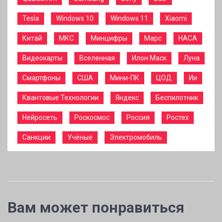
Tesla
Windows 10
Windows 11
Xiaomi
Китай
МКС
Минцифры
Марс
НАСА
Видеокарты
Вселенная
Илон Маск
Луна
Смартфоны
США
Мини-ПК
ЦОД
Ии
Квантовые Технологии
Яндекс
Беспилотник
Нейросеть
Роскосмос
Россия
Ростех
Санкции
Учёные
Электромобиль
Вам может понравиться