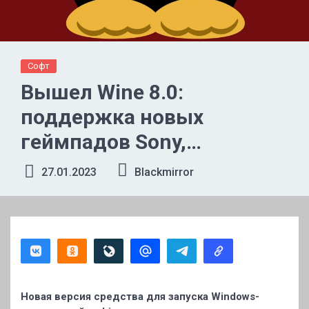
Софт
Вышел Wine 8.0:
поддержка новых
геймпадов Sony,
подсистемы WoW64 и не
27.01.2023
Blackmirror
только
Новая версия средства для запуска Windows-