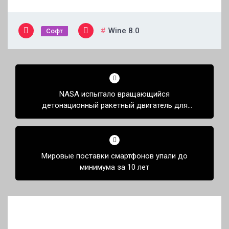
Wine 8.0
Софт
Навигация
по
NASA испытало вращающийся
записям
детонационный ракетный двигатель для
освоения глубокого космоса — он выдал 1,8 т
тяги
Мировые поставки смартфонов упали до
минимума за 10 лет