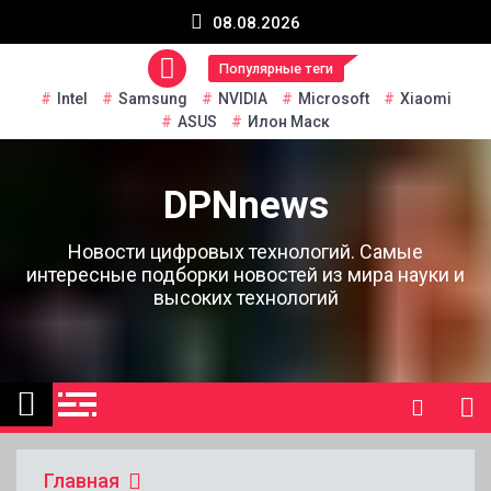
Перейти
08.08.2026
к
содержанию
Популярные теги
Intel
Samsung
NVIDIA
Microsoft
Xiaomi
ASUS
Илон Маск
DPNnews
Новости цифровых технологий. Самые
интересные подборки новостей из мира науки и
высоких технологий
Главная