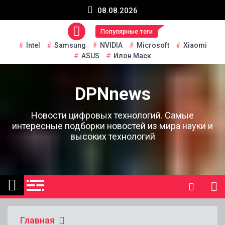
Перейти
08.08.2026
к
содержанию
Популярные теги
Intel
Samsung
NVIDIA
Microsoft
Xiaomi
ASUS
Илон Маск
DPNnews
Новости цифровых технологий. Самые
интересные подборки новостей из мира науки и
высоких технологий
Главная