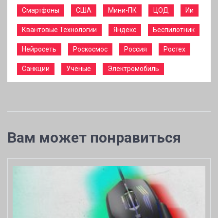
Смартфоны
США
Мини-ПК
ЦОД
Ии
Квантовые Технологии
Яндекс
Беспилотник
Нейросеть
Роскосмос
Россия
Ростех
Санкции
Учёные
Электромобиль
Вам может понравиться