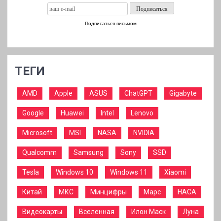
Подписаться письмом
ТЕГИ
AMD
Apple
ASUS
ChatGPT
Gigabyte
Google
Huawei
Intel
Lenovo
Microsoft
MSI
NASA
NVIDIA
Qualcomm
Samsung
Sony
SSD
Tesla
Windows 10
Windows 11
Xiaomi
Китай
МКС
Минцифры
Марс
НАСА
Видеокарты
Вселенная
Илон Маск
Луна