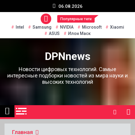
Перейти
06.08.2026
к
содержанию
Популярные теги
Intel
Samsung
NVIDIA
Microsoft
Xiaomi
ASUS
Илон Маск
DPNnews
Новости цифровых технологий. Самые
интересные подборки новостей из мира науки и
высоких технологий
Главная