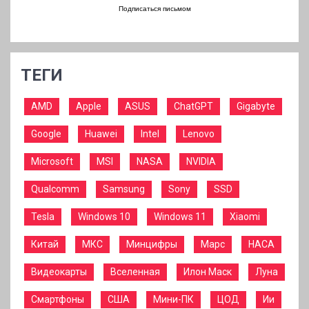
Подписаться письмом
ТЕГИ
AMD
Apple
ASUS
ChatGPT
Gigabyte
Google
Huawei
Intel
Lenovo
Microsoft
MSI
NASA
NVIDIA
Qualcomm
Samsung
Sony
SSD
Tesla
Windows 10
Windows 11
Xiaomi
Китай
МКС
Минцифры
Марс
НАСА
Видеокарты
Вселенная
Илон Маск
Луна
Смартфоны
США
Мини-ПК
ЦОД
Ии