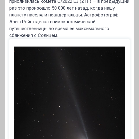
приблизилась комета C/2022 E3 (ZTF) — в предыдущий
раз это произошло 50 000 лет назад, когда нашу
планету населяли неандертальцы. Астрофотограф
Алеш Ройг сделал снимок космической
путешественницы во время её максимального
сближения с Солнцем.