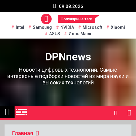
Перейти
09.08.2026
к
содержанию
Популярные теги
Intel
Samsung
NVIDIA
Microsoft
Xiaomi
ASUS
Илон Маск
DPNnews
Новости цифровых технологий. Самые
интересные подборки новостей из мира науки и
высоких технологий
Главная