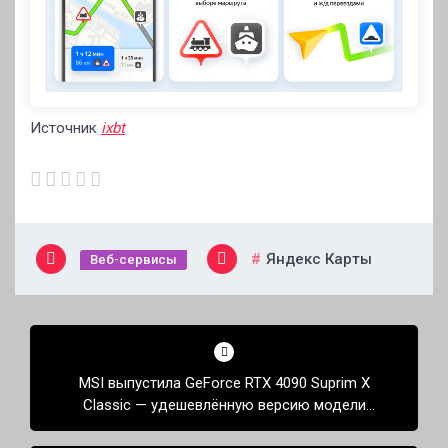
Источник
ixbt
Яндекс Карты
Веб-сервисы
Навигация
по
MSI выпустила GeForce RTX 4090 Suprim X
записям
Classic — удешевлённую версию модели
Suprim X с кулером от GeForce RTX 3090 Ti