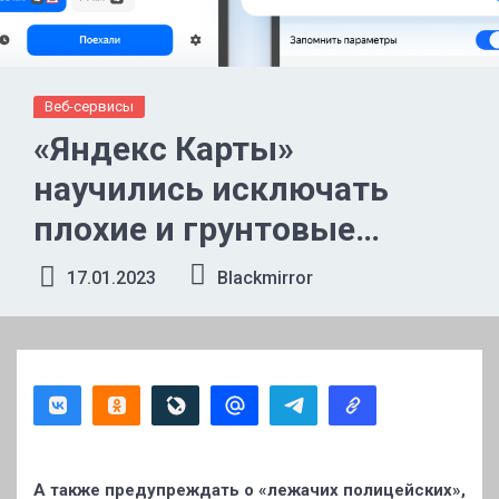
Веб-сервисы
«Яндекс Карты»
научились исключать
плохие и грунтовые
дороги из маршрута
17.01.2023
Blackmirror
А также предупреждать о «лежачих полицейских»,