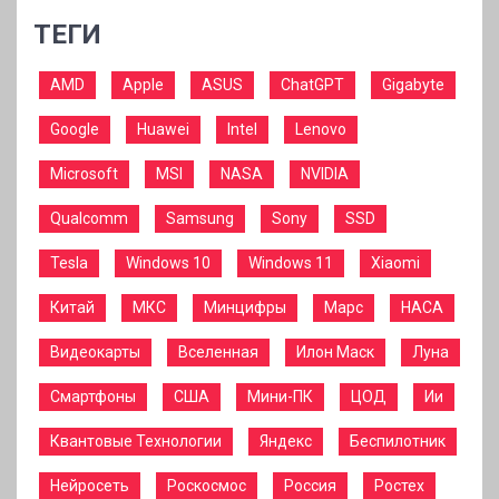
ТЕГИ
AMD
Apple
ASUS
ChatGPT
Gigabyte
Google
Huawei
Intel
Lenovo
Microsoft
MSI
NASA
NVIDIA
Qualcomm
Samsung
Sony
SSD
Tesla
Windows 10
Windows 11
Xiaomi
Китай
МКС
Минцифры
Марс
НАСА
Видеокарты
Вселенная
Илон Маск
Луна
Смартфоны
США
Мини-ПК
ЦОД
Ии
Квантовые Технологии
Яндекс
Беспилотник
Нейросеть
Роскосмос
Россия
Ростех