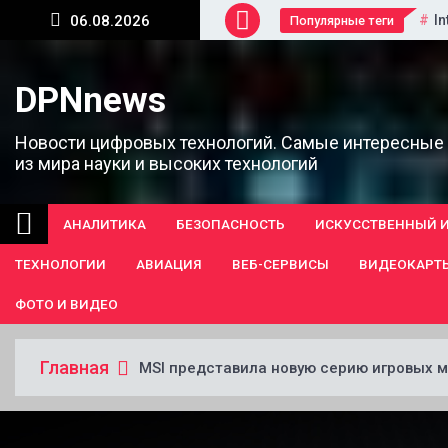
Перейти
In
06.08.2026
Популярные теги
к
содержанию
DPNnews
Новости цифровых технологий. Самые интересные
из мира науки и высоких технологий
АНАЛИТИКА
БЕЗОПАСНОСТЬ
ИСКУССТВЕННЫЙ 
ТЕХНОЛОГИИ
АВИАЦИЯ
ВЕБ-СЕРВИСЫ
ВИДЕОКАРТ
ФОТО И ВИДЕО
Главная
MSI представила новую серию игровых м