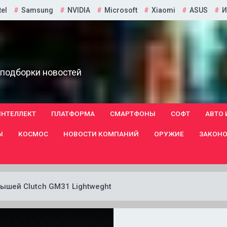
tel
Samsung
NVIDIA
Microsoft
Xiaomi
ASUS
И
 подборки новостей
ИНТЕЛЛЕКТ
ПЛАТФОРМА
СМАРТФОНЫ
СОФТ
АВТО 
Ы
КОСМОС
НОВОСТИ КОМПАНИЙ
ОРУЖИЕ
ЗАКОНО
ышей Clutch GM31 Lightweght