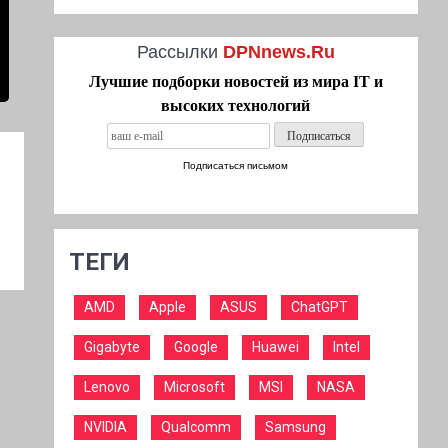
Рассылки
DPNnews.Ru
Лучшие подборки новостей из мира IT и
высоких технологий
Подписаться письмом
ТЕГИ
AMD
Apple
ASUS
ChatGPT
Gigabyte
Google
Huawei
Intel
Lenovo
Microsoft
MSI
NASA
NVIDIA
Qualcomm
Samsung