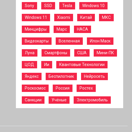
Sony
SSD
Tesla
Windows 10
Windows 11
Xiaomi
Китай
МКС
Минцифры
Марс
НАСА
Видеокарты
Вселенная
Илон Маск
Луна
Смартфоны
США
Мини-ПК
ЦОД
Ии
Квантовые Технологии
Яндекс
Беспилотник
Нейросеть
Роскосмос
Россия
Ростех
Санкции
Учёные
Электромобиль