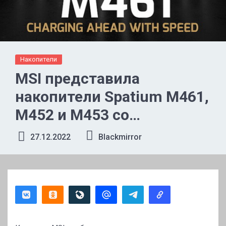
Накопители
MSI представила
накопители Spatium M461,
M452 и M453 со
скоростью до 5000 Мбайт/
27.12.2022
Blackmirror
с и объёмом до 4 Тбайт