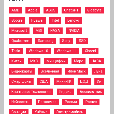
AMD
Apple
ASUS
ChatGPT
Gigabyte
Google
Huawei
Intel
Lenovo
Microsoft
MSI
NASA
NVIDIA
Qualcomm
Samsung
Sony
SSD
Tesla
Windows 10
Windows 11
Xiaomi
Китай
МКС
Минцифры
Марс
НАСА
Видеокарты
Вселенная
Илон Маск
Луна
Смартфоны
США
Мини-ПК
ЦОД
Ии
Квантовые Технологии
Яндекс
Беспилотник
Нейросеть
Роскосмос
Россия
Ростех
Санкции
Учёные
Электромобиль