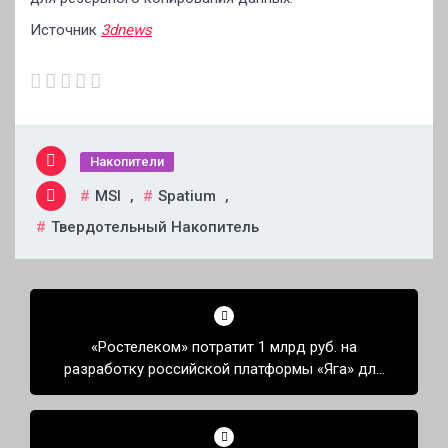
Источник
3dnews
Накопители
MSI
,
Spatium
,
Твердотельный Накопитель
Навигация
по
«Ростелеком» потратит 1 млрд руб. на
записям
разработку российской платформы «Яга» для
замены решений Atlassian