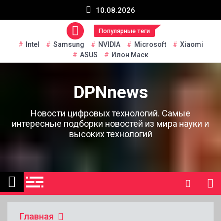
Перейти
10.08.2026
к
содержанию
Популярные теги
Intel
Samsung
NVIDIA
Microsoft
Xiaomi
ASUS
Илон Маск
DPNnews
Новости цифровых технологий. Самые
интересные подборки новостей из мира науки и
высоких технологий
Главная