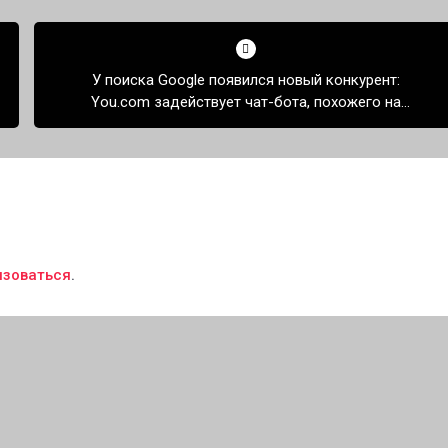
У поиска Google появился новый конкурент:
You.com задействует чат-бота, похожего на
ChatGPT, прямо в поиске
изоваться
.