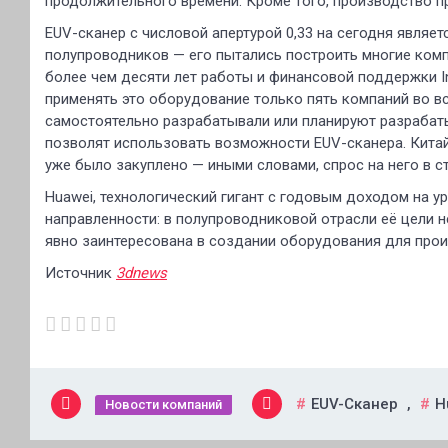
продолжительного времени. Кроме того, производство 
EUV-сканер с числовой апертурой 0,33 на сегодня явля
полупроводников — его пытались построить многие комп
более чем десяти лет работы и финансовой поддержки I
применять это оборудование только пять компаний во всём
самостоятельно разрабатывали или планируют разрабат
позволят использовать возможности EUV-сканера. Китай
уже было закуплено — иными словами, спрос на него в ст
Huawei, технологический гигант с годовым доходом на у
направленности: в полупроводниковой отрасли её цели 
явно заинтересована в создании оборудования для прои
Источник
3dnews
EUV-Сканер
,
H
Новости компаний