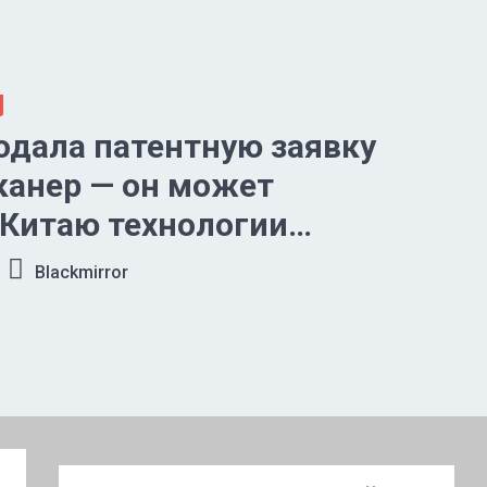
одала патентную заявку
канер — он может
Китаю технологии
нм
Blackmirror