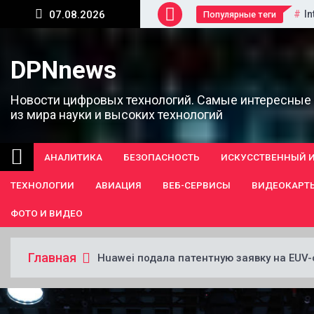
Перейти
In
07.08.2026
Популярные теги
к
содержанию
DPNnews
Новости цифровых технологий. Самые интересные
из мира науки и высоких технологий
АНАЛИТИКА
БЕЗОПАСНОСТЬ
ИСКУССТВЕННЫЙ 
ТЕХНОЛОГИИ
АВИАЦИЯ
ВЕБ-СЕРВИСЫ
ВИДЕОКАРТ
ФОТО И ВИДЕО
Главная
Huawei подала патентную заявку на EUV