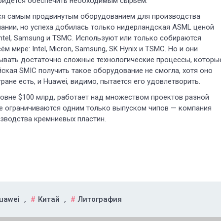
придётся обеспечить необходимым сырьём.
ется самым продвинутым оборудованием для производства
ании, но успеха добилась только нидерландская ASML ценой
ntel, Samsung и TSMC. Используют или только собираются
 мире: Intel, Micron, Samsung, SK Hynix и TSMC. Но и они
ывать достаточно сложные технологические процессы, которы
ская SMIC получить такое оборудование не смогла, хотя оно
ране есть, и Huawei, видимо, пытается его удовлетворить.
ровне $100 млрд, работает над множеством проектов разной
не ограничиваются одним только выпуском чипов — компания
зводства кремниевых пластин.
uawei
,
Китай
,
Литография