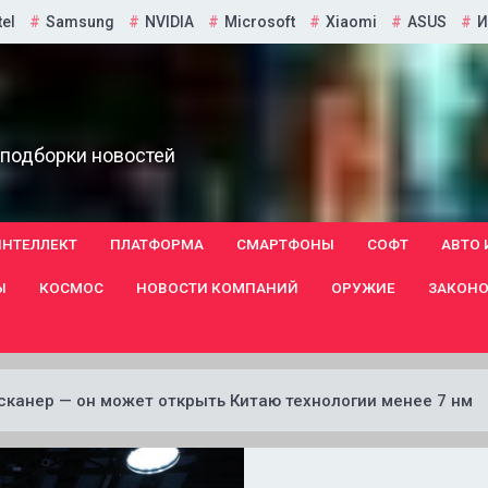
tel
Samsung
NVIDIA
Microsoft
Xiaomi
ASUS
И
 подборки новостей
ИНТЕЛЛЕКТ
ПЛАТФОРМА
СМАРТФОНЫ
СОФТ
АВТО 
Ы
КОСМОС
НОВОСТИ КОМПАНИЙ
ОРУЖИЕ
ЗАКОНО
-сканер — он может открыть Китаю технологии менее 7 нм