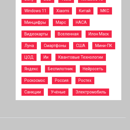
Windows 11
Xiaomi
Китай
МКС
Минцифры
Марс
НАСА
Видеокарты
Вселенная
Илон Маск
Луна
Смартфоны
США
Мини-ПК
ЦОД
Ии
Квантовые Технологии
Яндекс
Беспилотник
Нейросеть
Роскосмос
Россия
Ростех
Санкции
Учёные
Электромобиль