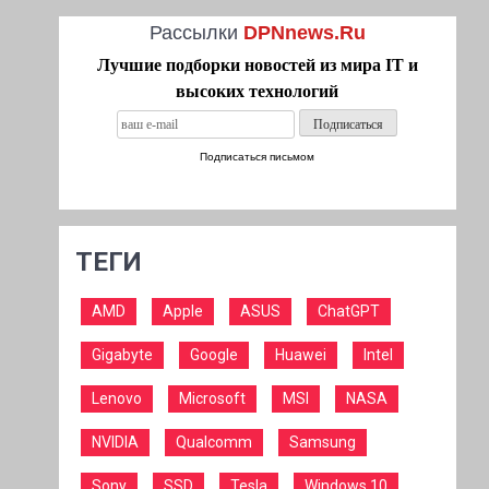
Рассылки
DPNnews.Ru
Лучшие подборки новостей из мира IT и
высоких технологий
Подписаться письмом
ТЕГИ
AMD
Apple
ASUS
ChatGPT
Gigabyte
Google
Huawei
Intel
Lenovo
Microsoft
MSI
NASA
NVIDIA
Qualcomm
Samsung
Sony
SSD
Tesla
Windows 10