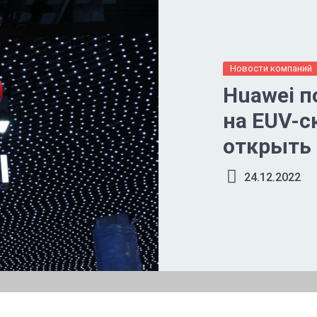
Новости компаний
Huawei п
на EUV-с
открыть 
менее 7 
24.12.2022