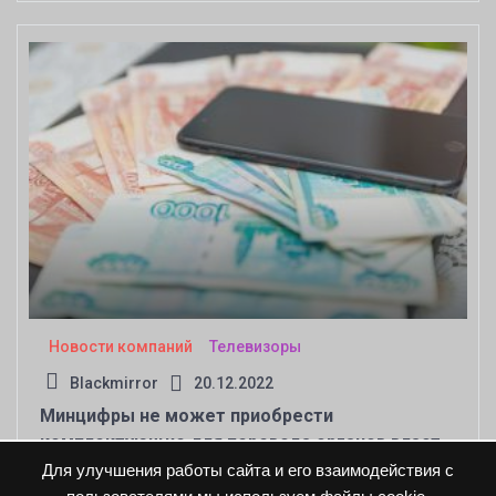
Новости компаний
Телевизоры
Blackmirror
20.12.2022
Минцифры не может приобрести
комплектующие для перевода органов власти
на смартфоны с российской ОС
Для улучшения работы сайта и его взаимодействия с