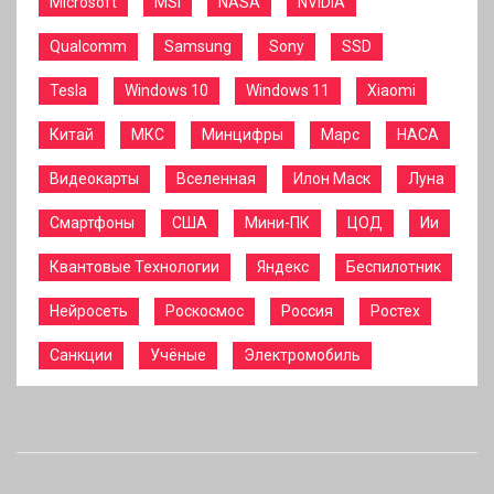
Microsoft
MSI
NASA
NVIDIA
Qualcomm
Samsung
Sony
SSD
Tesla
Windows 10
Windows 11
Xiaomi
Китай
МКС
Минцифры
Марс
НАСА
Видеокарты
Вселенная
Илон Маск
Луна
Смартфоны
США
Мини-ПК
ЦОД
Ии
Квантовые Технологии
Яндекс
Беспилотник
Нейросеть
Роскосмос
Россия
Ростех
Санкции
Учёные
Электромобиль