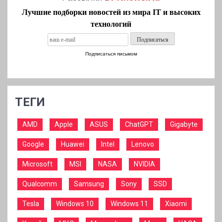
Лучшие подборки новостей из мира IT и высоких
технологий
Подписаться письмом
ТЕГИ
AMD
Apple
ASUS
ChatGPT
Gigabyte
Google
Huawei
Intel
Lenovo
Microsoft
MSI
NASA
NVIDIA
Qualcomm
Samsung
Sony
SSD
Tesla
Windows 10
Windows 11
Xiaomi