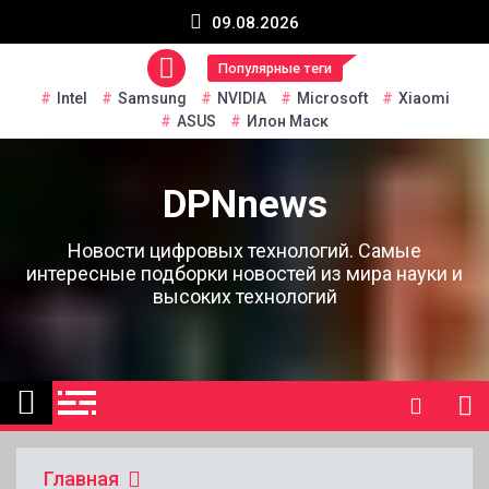
Перейти
09.08.2026
к
содержанию
Популярные теги
Intel
Samsung
NVIDIA
Microsoft
Xiaomi
ASUS
Илон Маск
DPNnews
Новости цифровых технологий. Самые
интересные подборки новостей из мира науки и
высоких технологий
Главная