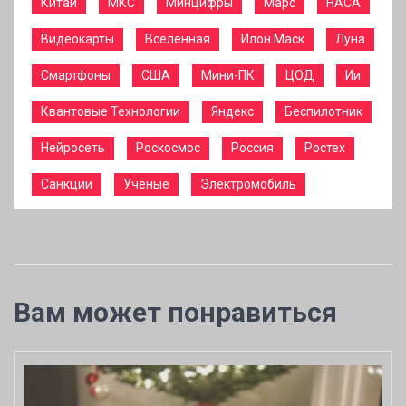
Китай
МКС
Минцифры
Марс
НАСА
Видеокарты
Вселенная
Илон Маск
Луна
Смартфоны
США
Мини-ПК
ЦОД
Ии
Квантовые Технологии
Яндекс
Беспилотник
Нейросеть
Роскосмос
Россия
Ростех
Санкции
Учёные
Электромобиль
Вам может понравиться