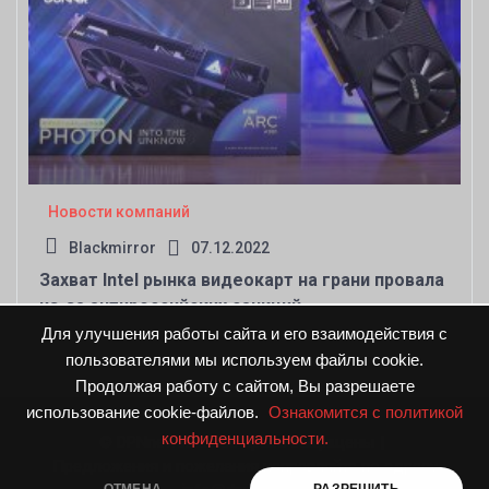
Новости компаний
Blackmirror
07.12.2022
Захват Intel рынка видеокарт на грани провала
из-за антироссийских санкций
Для улучшения работы сайта и его взаимодействия с
пользователями мы используем файлы cookie.
Продолжая работу с сайтом, Вы разрешаете
использование cookie-файлов.
Ознакомится с политикой
конфиденциальности.
© DPNnews.ru. Все права защищены
|
Предложения и пожелания направляйте по адресу