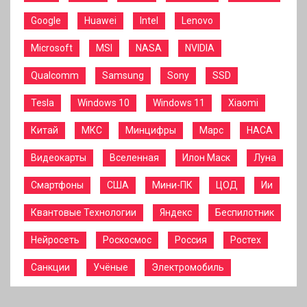
Google
Huawei
Intel
Lenovo
Microsoft
MSI
NASA
NVIDIA
Qualcomm
Samsung
Sony
SSD
Tesla
Windows 10
Windows 11
Xiaomi
Китай
МКС
Минцифры
Марс
НАСА
Видеокарты
Вселенная
Илон Маск
Луна
Смартфоны
США
Мини-ПК
ЦОД
Ии
Квантовые Технологии
Яндекс
Беспилотник
Нейросеть
Роскосмос
Россия
Ростех
Санкции
Учёные
Электромобиль