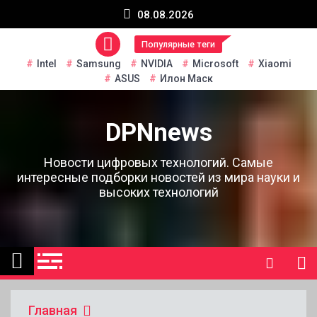
Перейти
08.08.2026
к
содержанию
Популярные теги
Intel
Samsung
NVIDIA
Microsoft
Xiaomi
ASUS
Илон Маск
DPNnews
Новости цифровых технологий. Самые
интересные подборки новостей из мира науки и
высоких технологий
Главная