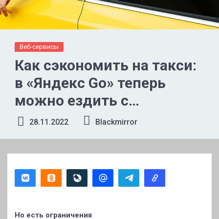
Веб-сервисы
Как сэкономить на такси:
в «Яндекс Go» теперь
можно ездить с
попутчиками
28.11.2022
Blackmirror
Но есть ограничения