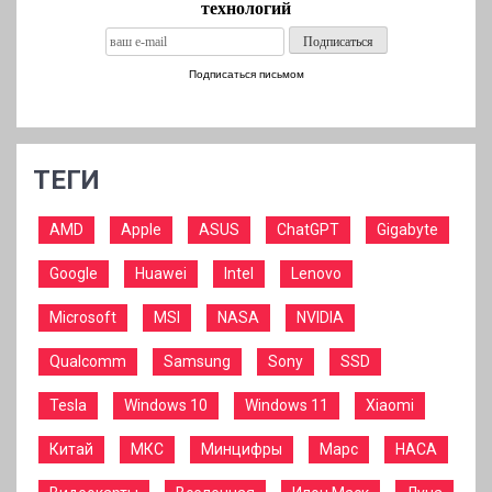
технологий
Подписаться письмом
ТЕГИ
AMD
Apple
ASUS
ChatGPT
Gigabyte
Google
Huawei
Intel
Lenovo
Microsoft
MSI
NASA
NVIDIA
Qualcomm
Samsung
Sony
SSD
Tesla
Windows 10
Windows 11
Xiaomi
Китай
МКС
Минцифры
Марс
НАСА