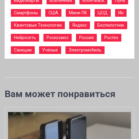
Видеокарты
Вселенная
Илон Маск
Луна
Смартфоны
США
Мини-ПК
ЦОД
Ии
Квантовые Технологии
Яндекс
Беспилотник
Нейросеть
Роскосмос
Россия
Ростех
Санкции
Учёные
Электромобиль
Вам может понравиться