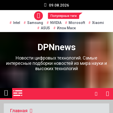
Перейти
09.08.2026
к
содержанию
Популярные теги
Intel
Samsung
NVIDIA
Microsoft
Xiaomi
ASUS
Илон Маск
DPNnews
Новости цифровых технологий. Самые
интересные подборки новостей из мира науки и
высоких технологий
Главная