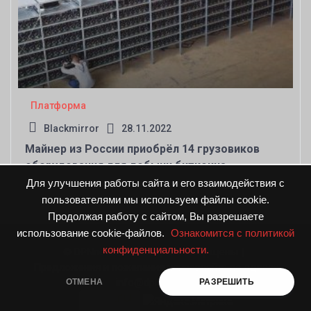
Платформа
Blackmirror
28.11.2022
Майнер из России приобрёл 14 грузовиков
оборудования для добычи биткоина
Для улучшения работы сайта и его взаимодействия с
пользователями мы используем файлы cookie.
Продолжая работу с сайтом, Вы разрешаете
использование cookie-файлов.
Ознакомится с политикой
конфиденциальности.
© DPNnews.ru. Все права защищены
|
Предложения и пожелания направляйте по адресу
info@dpnnews.ru
ОТМЕНА
РАЗРЕШИТЬ