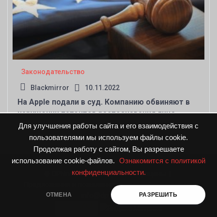
Законодательство
Blackmirror
10.11.2022
На Apple подали в суд. Компанию обвиняют в
нарушении патентов распознавания лица
Для улучшения работы сайта и его взаимодействия с
пользователями мы используем файлы cookie.
Продолжая работу с сайтом, Вы разрешаете
использование cookie-файлов.
Ознакомится с политикой
конфиденциальности.
© DPNnews.ru. Все права защищены
|
Предложения и пожелания направляйте по адресу
info@dpnnews.ru
ОТМЕНА
РАЗРЕШИТЬ