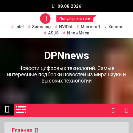
Перейти
08.08.2026
к
содержанию
Популярные теги
Intel
Samsung
NVIDIA
Microsoft
Xiaomi
ASUS
Илон Маск
DPNnews
Новости цифровых технологий. Самые
интересные подборки новостей из мира науки и
высоких технологий
Главная