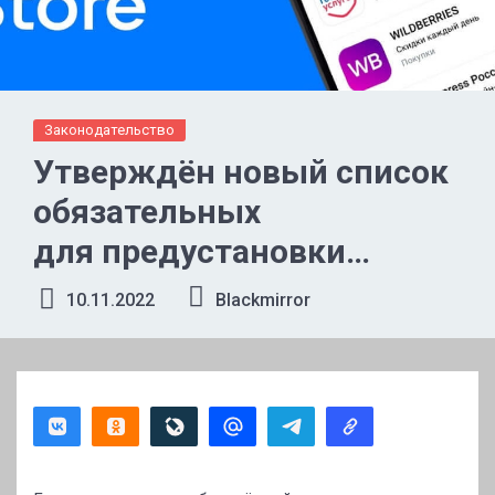
Законодательство
Утверждён новый список
обязательных
для предустановки
приложений — в него
10.11.2022
Blackmirror
вошёл RuStore