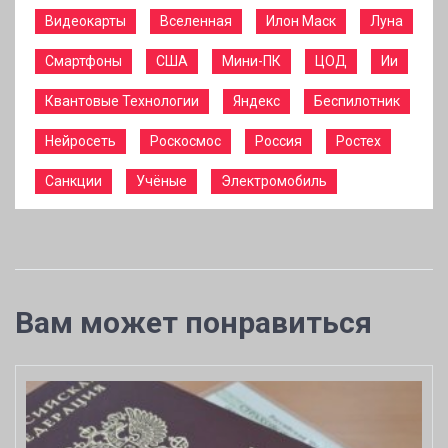
Видеокарты
Вселенная
Илон Маск
Луна
Смартфоны
США
Мини-ПК
ЦОД
Ии
Квантовые Технологии
Яндекс
Беспилотник
Нейросеть
Роскосмос
Россия
Ростех
Санкции
Учёные
Электромобиль
Вам может понравиться