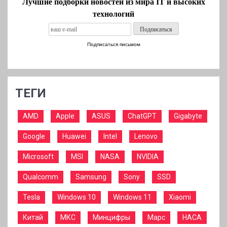
Лучшие подборки новостей из мира IT и высоких
технологий
Подписаться письмом
ТЕГИ
AMD
Apple
ASUS
ChatGPT
Gigabyte
Google
Huawei
Intel
Lenovo
Microsoft
MSI
NASA
NVIDIA
Qualcomm
Samsung
Sony
SSD
Tesla
Windows 10
Windows 11
Xiaomi
Китай
МКС
Минцифры
Марс
НАСА