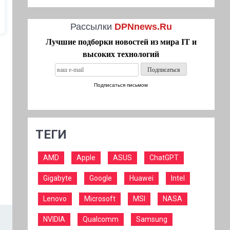
Рассылки
DPNnews.Ru
Лучшие подборки новостей из мира IT и
высоких технологий
Подписаться письмом
ТЕГИ
AMD
Apple
ASUS
ChatGPT
Gigabyte
Google
Huawei
Intel
Lenovo
Microsoft
MSI
NASA
NVIDIA
Qualcomm
Samsung