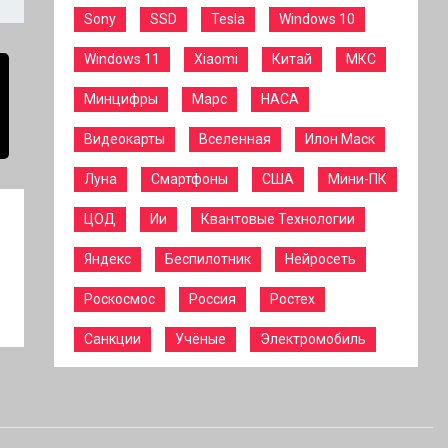
Sony
SSD
Tesla
Windows 10
Windows 11
Xiaomi
Китай
МКС
Минцифры
Марс
НАСА
Видеокарты
Вселенная
Илон Маск
Луна
Смартфоны
США
Мини-ПК
ЦОД
Ии
Квантовые Технологии
Яндекс
Беспилотник
Нейросеть
Роскосмос
Россия
Ростех
Санкции
Учёные
Электромобиль