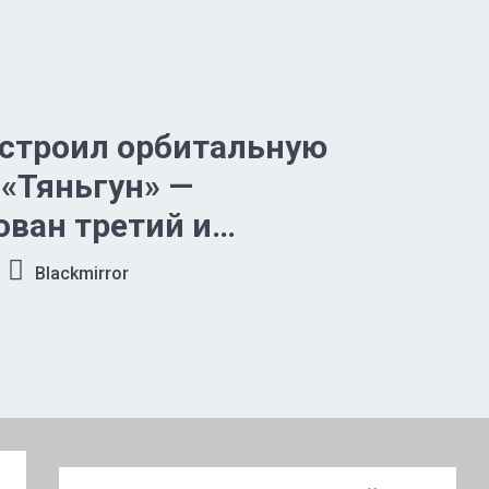
остроил орбитальную
«Тяньгун» —
ван третий и
ий модуль
Blackmirror