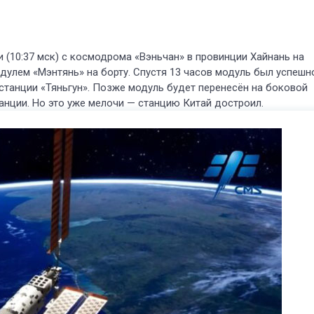
и (10:37 мск) с космодрома «Вэньчан» в провинции Хайнань на
дулем «Мэнтянь» на борту. Спустя 13 часов модуль был успешн
танции «Тяньгун». Позже модуль будет перенесён на боковой
нции. Но это уже мелочи — станцию Китай достроил.