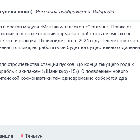
 увеличения).
Источник изображения: Wikipedia
л в состав модуля «Мэнтянь» телескоп «Сюнтянь». Позже от
ование в составе станции нормально работать не смогло бы.
е, что и станция. Произойдёт это в 2024 году. Телескоп можно
ения топлива, но работать он будет на существенно отдалении
для строительства станции пусков. До конца текущего года к
корабль с экипажем («Шэньчжоу-15»). С появлением нового
китайской космонавтики там одновременно соберётся два
анция
,
Тяньгун