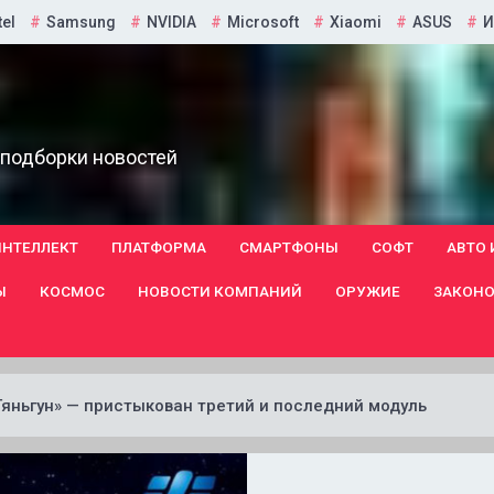
tel
Samsung
NVIDIA
Microsoft
Xiaomi
ASUS
И
 подборки новостей
ИНТЕЛЛЕКТ
ПЛАТФОРМА
СМАРТФОНЫ
СОФТ
АВТО 
Ы
КОСМОС
НОВОСТИ КОМПАНИЙ
ОРУЖИЕ
ЗАКОНО
яньгун» — пристыкован третий и последний модуль