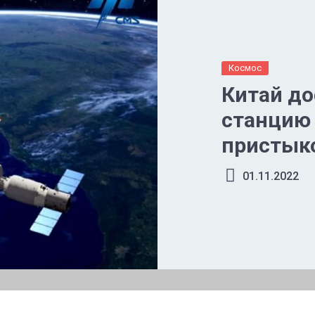
Космос
Китай д
станцию 
пристыко
последн
01.11.2022