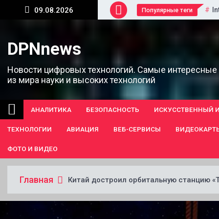
Перейти
In
09.08.2026
Популярные теги
к
содержанию
DPNnews
Новости цифровых технологий. Самые интересные
из мира науки и высоких технологий
АНАЛИТИКА
БЕЗОПАСНОСТЬ
ИСКУССТВЕННЫЙ 
ТЕХНОЛОГИИ
АВИАЦИЯ
ВЕБ-СЕРВИСЫ
ВИДЕОКАРТ
ФОТО И ВИДЕО
Главная
Китай достроил орбитальную станцию «Т