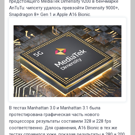
предстоящего MediaTek Dimensity 9200 в бенчмарке
AnTuTu: чипсету удалось превзойти Dimensity 9000+,
Snapdragon 8+ Gen 1 и Apple A16 Bionic.
В тестах Manhattan 3.0 и Manhattan 3.1 была
протестирована графическая часть нового
процессора: результаты составили 328 и 228 fps
соответственно. Для сравнения, A16 Bionic в тех же
тестах справился хуже, показав результаты в 280 и 200