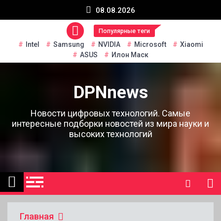
Перейти
08.08.2026
к
содержанию
Популярные теги
Intel
Samsung
NVIDIA
Microsoft
Xiaomi
ASUS
Илон Маск
DPNnews
Новости цифровых технологий. Самые
интересные подборки новостей из мира науки и
высоких технологий
Главная