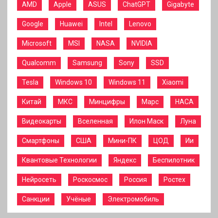
AMD
Apple
ASUS
ChatGPT
Gigabyte
Google
Huawei
Intel
Lenovo
Microsoft
MSI
NASA
NVIDIA
Qualcomm
Samsung
Sony
SSD
Tesla
Windows 10
Windows 11
Xiaomi
Китай
МКС
Минцифры
Марс
НАСА
Видеокарты
Вселенная
Илон Маск
Луна
Смартфоны
США
Мини-ПК
ЦОД
Ии
Квантовые Технологии
Яндекс
Беспилотник
Нейросеть
Роскосмос
Россия
Ростех
Санкции
Учёные
Электромобиль