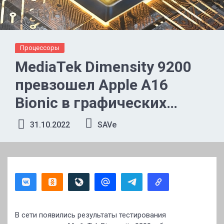
Процессоры
MediaTek Dimensity 9200
превзошел Apple A16
Bionic в графических
тестах
31.10.2022
SAVe
В сети появились результаты тестирования