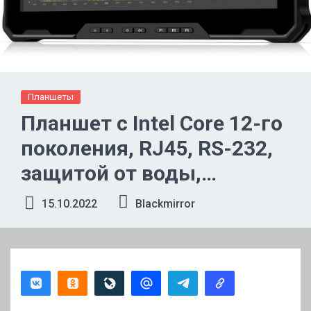
Планшеты
Планшет с Intel Core 12-го
поколения, RJ45, RS-232,
защитой от воды,
падений и температур и
15.10.2022
Blackmirror
очень ярким экраном.
Представлен Dell Latitude
7230 Rugged Extreme