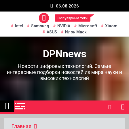
Перейти
06.08.2026
к
содержанию
Популярные теги
Intel
Samsung
NVIDIA
Microsoft
Xiaomi
ASUS
Илон Маск
DPNnews
Новости цифровых технологий. Самые
интересные подборки новостей из мира науки и
высоких технологий
Главная