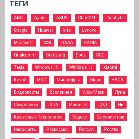
ТЕГИ
AMD
Apple
ASUS
ChatGPT
Gigabyte
Google
Huawei
Intel
Lenovo
Microsoft
MSI
NASA
NVIDIA
Qualcomm
Samsung
Sony
SSD
Tesla
Windows 10
Windows 11
Xiaomi
Китай
МКС
Минцифры
Марс
НАСА
Видеокарты
Вселенная
Илон Маск
Луна
Смартфоны
США
Мини-ПК
ЦОД
Ии
Квантовые Технологии
Яндекс
Беспилотник
Нейросеть
Роскосмос
Россия
Ростех