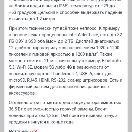
не боится воды и пыли (IP65), температур от –29 до
+63 градусов Цельсия и способен выдержать падение
с высоты до 1,2 метра.
При этом технически тут всё тоже неплохо. К примеру,
в основе лежат процессоры Intel Alder Lake, есть до 32
ГБ ОЗУ и SSD объёмом до 2 ТБ. Дисплей диагональю
12 дюймов характеризуется разрешением 1920 х 1200
2
пикселей и пиковой яркостью в 1200 кд/м
. Также
можно отметить 11-мегапиксельную камеру, Bluetooth
5.3, Wi-Fi 6E, модем 5G либо 4G в зависимости от
версии, пару портов Thunderbolt 4, USB-A, слот для
microSD, RJ45, HDMI, RS-232, сканер штрихкодов. Есть и
фирменный разъём для подключения различных
аксессуаров.
Отдельно стоит отметить два аккумулятора ёмкостью
36,5 Вт с возможностью горячей замены. Весит
новинка при этом 1,26 кг. Dell пока не назвала цену, а
продажи начнутся в конце года.
Источник
ixbt