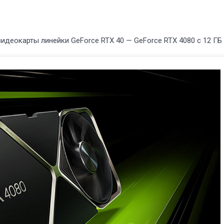
видеокарты линейки GeForce RTX 40 — GeForce RTX 4080 с 12 ГБ