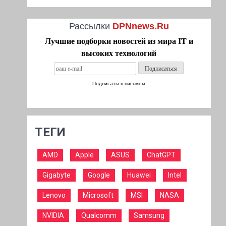
Рассылки
DPNnews.Ru
Лучшие подборки новостей из мира IT и
высоких технологий
Подписаться письмом
ТЕГИ
AMD
Apple
ASUS
ChatGPT
Gigabyte
Google
Huawei
Intel
Lenovo
Microsoft
MSI
NASA
NVIDIA
Qualcomm
Samsung