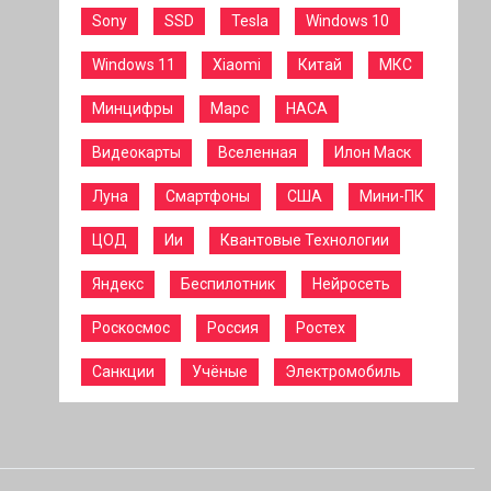
Sony
SSD
Tesla
Windows 10
Windows 11
Xiaomi
Китай
МКС
Минцифры
Марс
НАСА
Видеокарты
Вселенная
Илон Маск
Луна
Смартфоны
США
Мини-ПК
ЦОД
Ии
Квантовые Технологии
Яндекс
Беспилотник
Нейросеть
Роскосмос
Россия
Ростех
Санкции
Учёные
Электромобиль