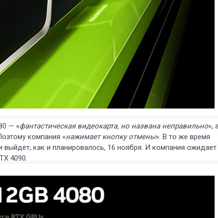
80 — «
фантастическая видеокарта, но названа неправильно
», 
 Поэтому компания «
нажимает кнопку отмены
». В то же время
ти выйдет, как и планировалось, 16 ноября. И компания ожидает
TX 4090.