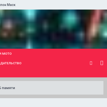
лон Маск
И МОТО
ДАТЕЛЬСТВО
Б памяти