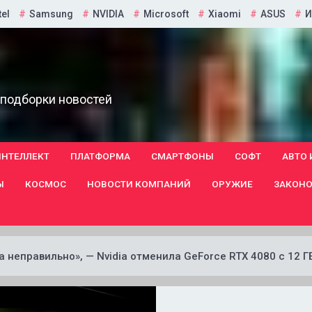
tel
Samsung
NVIDIA
Microsoft
Xiaomi
ASUS
И
 подборки новостей
ИНТЕЛЛЕКТ
ПЛАТФОРМА
СМАРТФОНЫ
СОФТ
АВТО 
Ы
КОСМОС
НОВОСТИ КОМПАНИЙ
ОРУЖИЕ
ЗАКОНО
 неправильно», — Nvidia отменила GeForce RTX 4080 с 12 Г