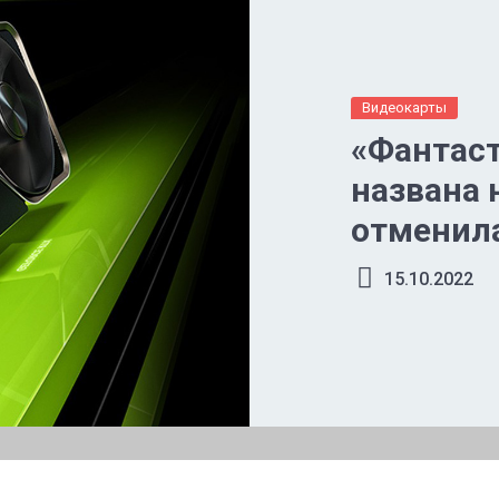
Видеокарты
«Фантаст
названа 
отменила
ГБ памя
15.10.2022