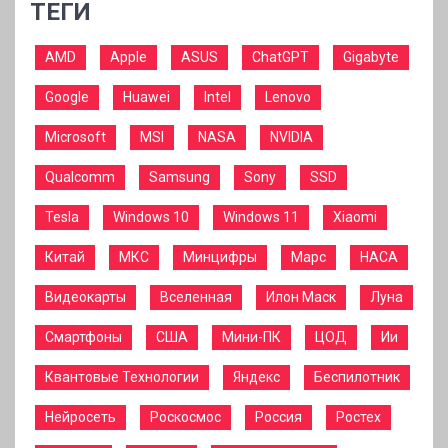
ТЕГИ
AMD
Apple
ASUS
ChatGPT
Gigabyte
Google
Huawei
Intel
Lenovo
Microsoft
MSI
NASA
NVIDIA
Qualcomm
Samsung
Sony
SSD
Tesla
Windows 10
Windows 11
Xiaomi
Китай
МКС
Минцифры
Марс
НАСА
Видеокарты
Вселенная
Илон Маск
Луна
Смартфоны
США
Мини-ПК
ЦОД
Ии
Квантовые Технологии
Яндекс
Беспилотник
Нейросеть
Роскосмос
Россия
Ростех