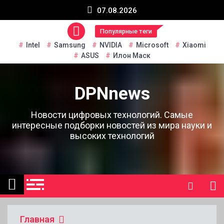
Перейти
07.08.2026
к
содержанию
Популярные теги
Intel
Samsung
NVIDIA
Microsoft
Xiaomi
ASUS
Илон Маск
DPNnews
Новости цифровых технологий. Самые
интересные подборки новостей из мира науки и
высоких технологий
Главная