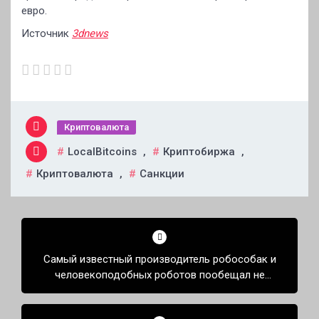
евро.
Источник
3dnews
Криптовалюта
LocalBitcoins
,
Криптобиржа
,
Криптовалюта
,
Санкции
Навигация
по
Самый известный производитель робособак и
записям
человекоподобных роботов пообещал не
выпускать боевых роботов