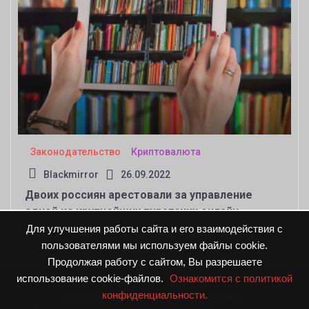
Законодательство
Криптовалюта
Blackmirror
26.09.2022
Двоих россиян арестовали за управление
одной из крупнейших пиратских онлайн-
библиотек Z-Library
Для улучшения работы сайта и его взаимодействия с
пользователями мы используем файлы cookie.
Продолжая работу с сайтом, Вы разрешаете
использование cookie-файлов.
Ознакомится с политикой
конфиденциальности.
© DPNnews.ru. Все права защищены
|