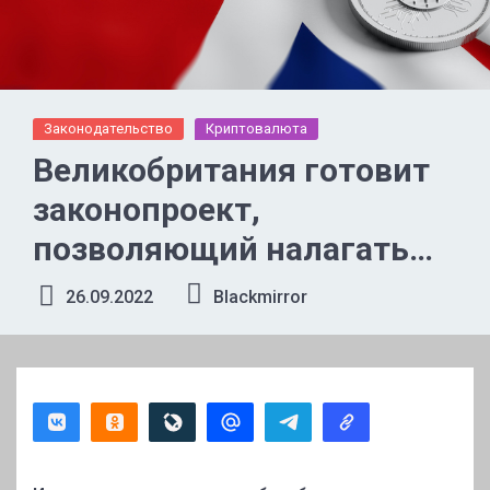
Законодательство
Криптовалюта
Великобритания готовит
законопроект,
позволяющий налагать
арест, замораживать и
26.09.2022
Blackmirror
изымать криптовалюту