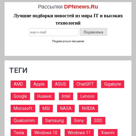
Рассылки
DPNnews.Ru
Лучшие подборки новостей из мира IT и высоких
технологий
Подписаться письмом
ТЕГИ
AMD
Apple
ASUS
ChatGPT
Gigabyte
Google
Huawei
Intel
Lenovo
Microsoft
MSI
NASA
NVIDIA
Qualcomm
Samsung
Sony
SSD
Tesla
Windows 10
Windows 11
Xiaomi