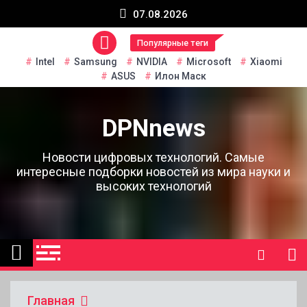
Перейти
07.08.2026
к
содержанию
Популярные теги
Intel
Samsung
NVIDIA
Microsoft
Xiaomi
ASUS
Илон Маск
DPNnews
Новости цифровых технологий. Самые
интересные подборки новостей из мира науки и
высоких технологий
Главная