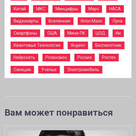
Китай
МКС
Минцифры
Марс
НАСА
Видеокарты
Вселенная
Илон Маск
Луна
Смартфоны
США
Мини-ПК
ЦОД
Ии
Квантовые Технологии
Яндекс
Беспилотник
Нейросеть
Роскосмос
Россия
Ростех
Санкции
Учёные
Электромобиль
Вам может понравиться