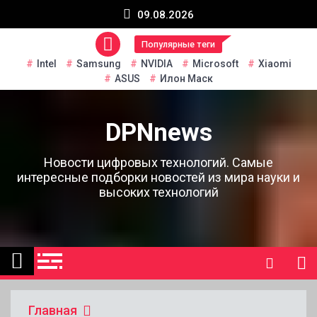
Перейти
09.08.2026
к
содержанию
Популярные теги
Intel
Samsung
NVIDIA
Microsoft
Xiaomi
ASUS
Илон Маск
DPNnews
Новости цифровых технологий. Самые
интересные подборки новостей из мира науки и
высоких технологий
Главная