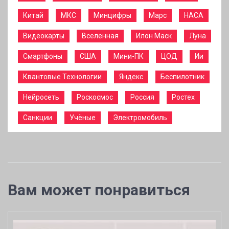
Китай
МКС
Минцифры
Марс
НАСА
Видеокарты
Вселенная
Илон Маск
Луна
Смартфоны
США
Мини-ПК
ЦОД
Ии
Квантовые Технологии
Яндекс
Беспилотник
Нейросеть
Роскосмос
Россия
Ростех
Санкции
Учёные
Электромобиль
Вам может понравиться