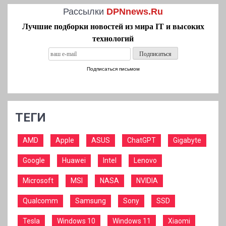
Рассылки
DPNnews.Ru
Лучшие подборки новостей из мира IT и высоких
технологий
Подписаться письмом
ТЕГИ
AMD
Apple
ASUS
ChatGPT
Gigabyte
Google
Huawei
Intel
Lenovo
Microsoft
MSI
NASA
NVIDIA
Qualcomm
Samsung
Sony
SSD
Tesla
Windows 10
Windows 11
Xiaomi