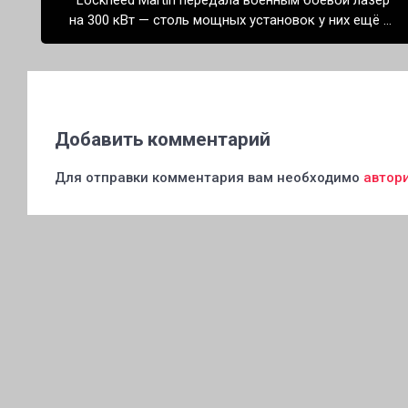
Lockheed Martin передала военным боевой лазер
записям
на 300 кВт — столь мощных установок у них ещё не
было
Добавить комментарий
Для отправки комментария вам необходимо
автор