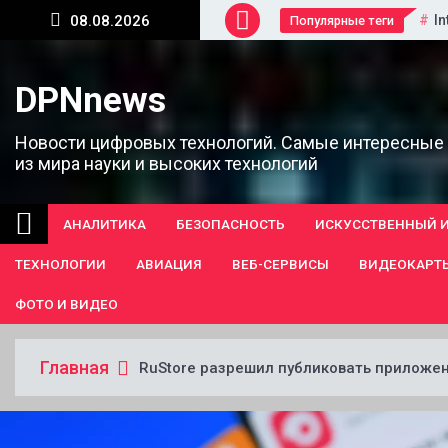
Перейти
In
08.08.2026
Популярные теги
к
содержанию
DPNnews
Новости цифровых технологий. Самые интересные
из мира науки и высоких технологий
АНАЛИТИКА
БЕЗОПАСНОСТЬ
ИСКУССТВЕННЫЙ 
ТЕХНОЛОГИИ
АВИАЦИЯ
ВЕБ-СЕРВИСЫ
ВИДЕОКАРТ
ФОТО И ВИДЕО
Главная
RuStore разрешил публиковать приложе