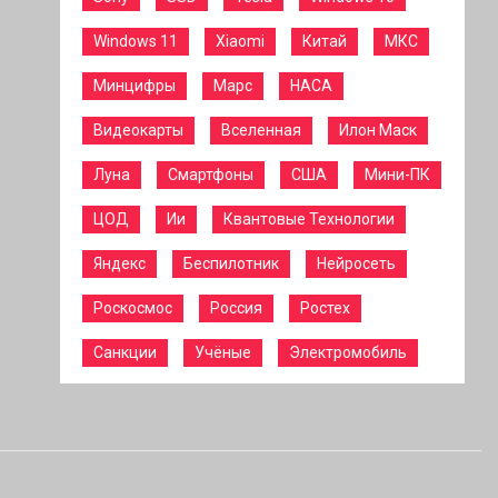
Windows 11
Xiaomi
Китай
МКС
Минцифры
Марс
НАСА
Видеокарты
Вселенная
Илон Маск
Луна
Смартфоны
США
Мини-ПК
ЦОД
Ии
Квантовые Технологии
Яндекс
Беспилотник
Нейросеть
Роскосмос
Россия
Ростех
Санкции
Учёные
Электромобиль