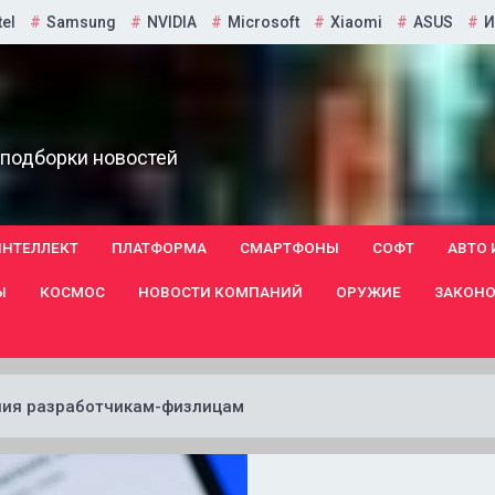
tel
Samsung
NVIDIA
Microsoft
Xiaomi
ASUS
И
 подборки новостей
ИНТЕЛЛЕКТ
ПЛАТФОРМА
СМАРТФОНЫ
СОФТ
АВТО 
Ы
КОСМОС
НОВОСТИ КОМПАНИЙ
ОРУЖИЕ
ЗАКОНО
ния разработчикам-физлицам