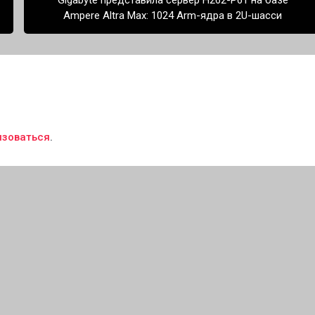
Gigabyte представила сервер H262-P61 на базе
Ampere Altra Max: 1024 Arm-ядра в 2U-шасси
изоваться
.