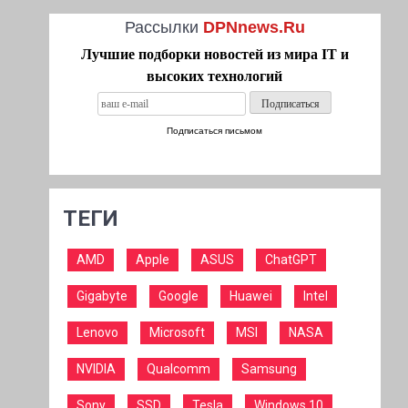
Рассылки
DPNnews.Ru
Лучшие подборки новостей из мира IT и
высоких технологий
Подписаться письмом
ТЕГИ
AMD
Apple
ASUS
ChatGPT
Gigabyte
Google
Huawei
Intel
Lenovo
Microsoft
MSI
NASA
NVIDIA
Qualcomm
Samsung
Sony
SSD
Tesla
Windows 10