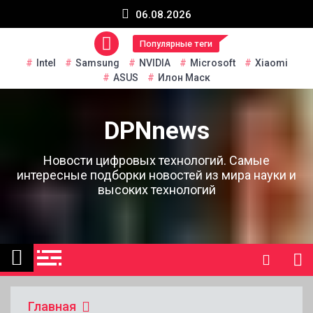
Перейти
06.08.2026
к
содержанию
Популярные теги
Intel
Samsung
NVIDIA
Microsoft
Xiaomi
ASUS
Илон Маск
DPNnews
Новости цифровых технологий. Самые
интересные подборки новостей из мира науки и
высоких технологий
Главная