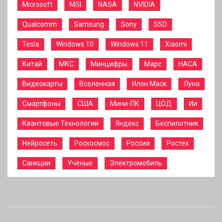
Microsoft
MSI
NASA
NVIDIA
Qualcomm
Samsung
Sony
SSD
Tesla
Windows 10
Windows 11
Xiaomi
Китай
МКС
Минцифры
Марс
НАСА
Видеокарты
Вселенная
Илон Маск
Луна
Смартфоны
США
Мини-ПК
ЦОД
Ии
Квантовые Технологии
Яндекс
Беспилотник
Нейросеть
Роскосмос
Россия
Ростех
Санкции
Учёные
Электромобиль