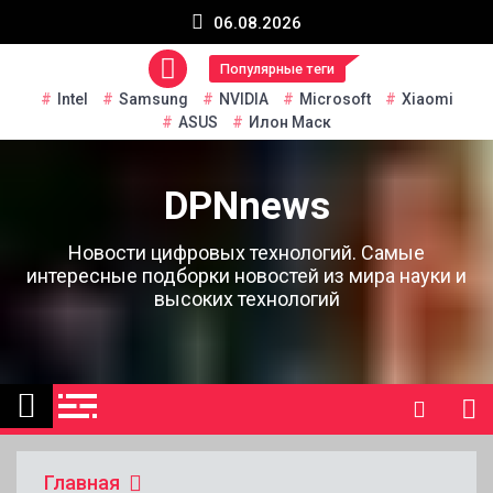
Перейти
06.08.2026
к
содержанию
Популярные теги
Intel
Samsung
NVIDIA
Microsoft
Xiaomi
ASUS
Илон Маск
DPNnews
Новости цифровых технологий. Самые
интересные подборки новостей из мира науки и
высоких технологий
Главная