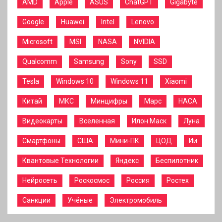
AMD
Apple
ASUS
ChatGPT
Gigabyte
Google
Huawei
Intel
Lenovo
Microsoft
MSI
NASA
NVIDIA
Qualcomm
Samsung
Sony
SSD
Tesla
Windows 10
Windows 11
Xiaomi
Китай
МКС
Минцифры
Марс
НАСА
Видеокарты
Вселенная
Илон Маск
Луна
Смартфоны
США
Мини-ПК
ЦОД
Ии
Квантовые Технологии
Яндекс
Беспилотник
Нейросеть
Роскосмос
Россия
Ростех
Санкции
Учёные
Электромобиль