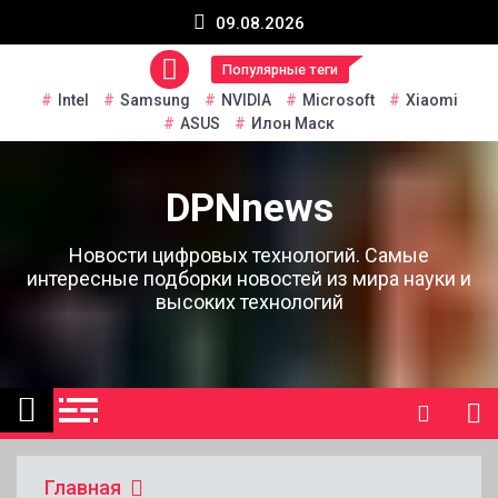
Перейти
09.08.2026
к
содержанию
Популярные теги
Intel
Samsung
NVIDIA
Microsoft
Xiaomi
ASUS
Илон Маск
DPNnews
Новости цифровых технологий. Самые
интересные подборки новостей из мира науки и
высоких технологий
Главная