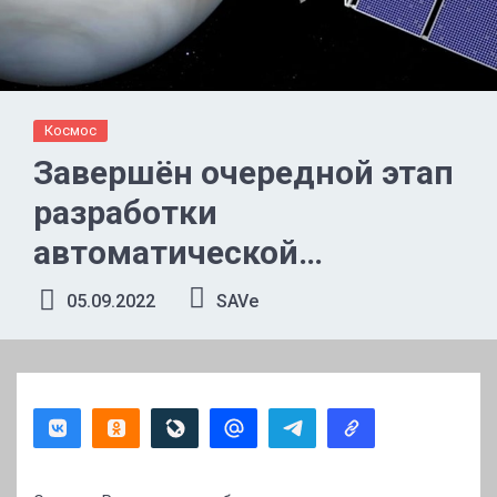
Космос
Завершён очередной этап
разработки
автоматической
межпланетной станции
05.09.2022
SAVe
«Венера-Д» для изучения
Венеры