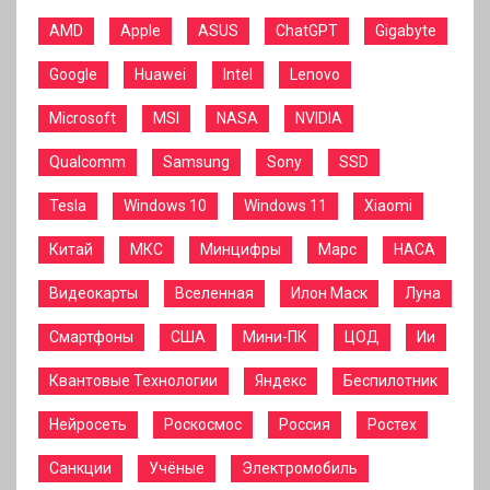
AMD
Apple
ASUS
ChatGPT
Gigabyte
Google
Huawei
Intel
Lenovo
Microsoft
MSI
NASA
NVIDIA
Qualcomm
Samsung
Sony
SSD
Tesla
Windows 10
Windows 11
Xiaomi
Китай
МКС
Минцифры
Марс
НАСА
Видеокарты
Вселенная
Илон Маск
Луна
Смартфоны
США
Мини-ПК
ЦОД
Ии
Квантовые Технологии
Яндекс
Беспилотник
Нейросеть
Роскосмос
Россия
Ростех
Санкции
Учёные
Электромобиль