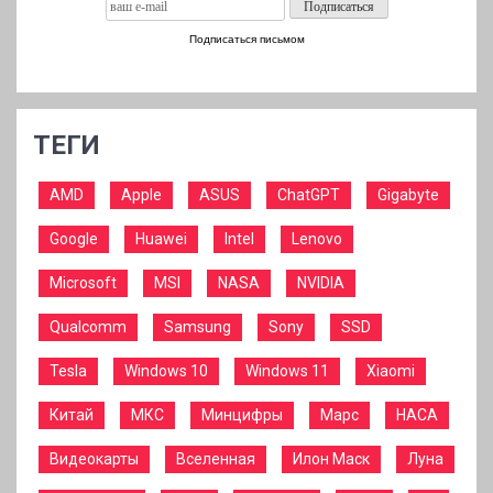
Подписаться письмом
ТЕГИ
AMD
Apple
ASUS
ChatGPT
Gigabyte
Google
Huawei
Intel
Lenovo
Microsoft
MSI
NASA
NVIDIA
Qualcomm
Samsung
Sony
SSD
Tesla
Windows 10
Windows 11
Xiaomi
Китай
МКС
Минцифры
Марс
НАСА
Видеокарты
Вселенная
Илон Маск
Луна