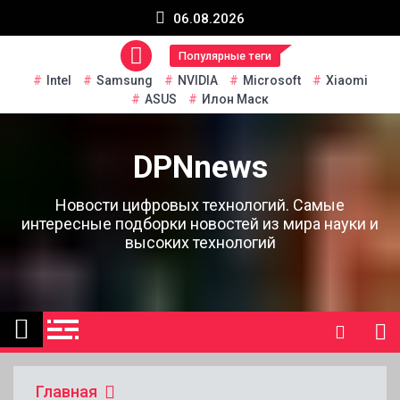
Перейти
06.08.2026
к
содержанию
Популярные теги
Intel
Samsung
NVIDIA
Microsoft
Xiaomi
ASUS
Илон Маск
DPNnews
Новости цифровых технологий. Самые
интересные подборки новостей из мира науки и
высоких технологий
Главная