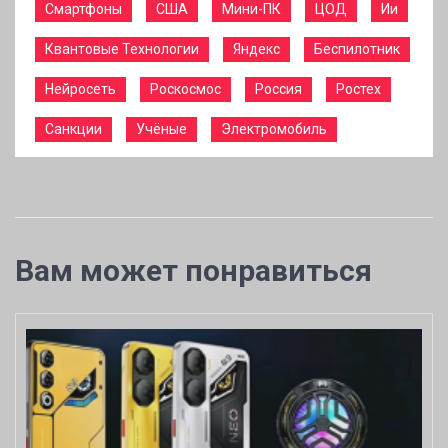
Смартфоны
США
Мини-ПК
ЦОД
Ии
Квантовые Технологии
Яндекс
Беспилотник
Нейросеть
Роскосмос
Россия
Ростех
Санкции
Учёные
Электромобиль
Вам может понравиться