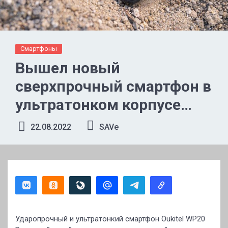
Смартфоны
Вышел новый
сверхпрочный смартфон в
ультратонком корпусе
Oukitel WP20 PRO
22.08.2022
SAVe
Ударопрочный и ультратонкий смартфон Oukitel WP20