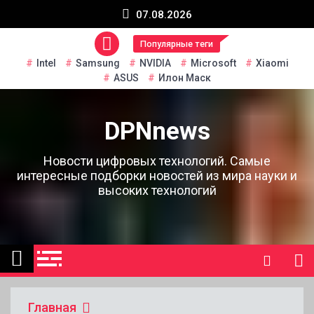
Перейти
07.08.2026
к
содержанию
Популярные теги
Intel
Samsung
NVIDIA
Microsoft
Xiaomi
ASUS
Илон Маск
DPNnews
Новости цифровых технологий. Самые
интересные подборки новостей из мира науки и
высоких технологий
Главная