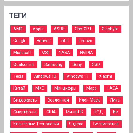
ТЕГИ
AMD
Apple
ASUS
ChatGPT
Gigabyte
Google
Huawei
Intel
Lenovo
Microsoft
MSI
NASA
NVIDIA
Qualcomm
Samsung
Sony
SSD
Tesla
Windows 10
Windows 11
Xiaomi
Китай
МКС
Минцифры
Марс
НАСА
Видеокарты
Вселенная
Илон Маск
Луна
Смартфоны
США
Мини-ПК
ЦОД
Ии
Квантовые Технологии
Яндекс
Беспилотник