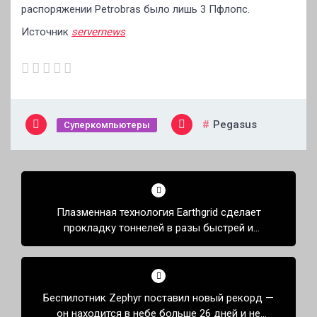
распоряжении Petrоbras было лишь 3 Пфлопс.
Источник
servernews
Pegasus
Суперкомпьютеры
Навигация
по
Плазменная технология Earthgrid сделает
записям
прокладку тоннелей в разы быстрей и
дешевле
Беспилотник Zephyr поставил новый рекорд —
он находится в небе больше 26 дней и не