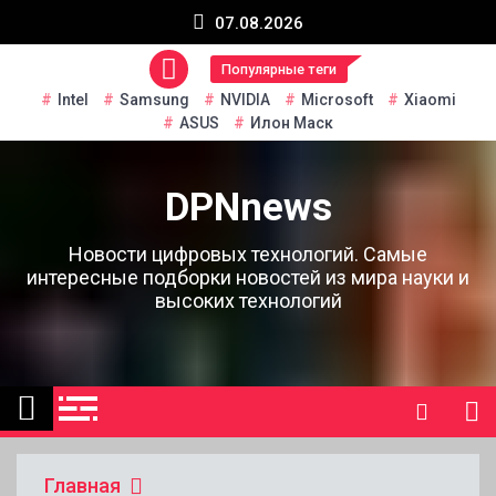
Перейти
07.08.2026
к
содержанию
Популярные теги
Intel
Samsung
NVIDIA
Microsoft
Xiaomi
ASUS
Илон Маск
DPNnews
Новости цифровых технологий. Самые
интересные подборки новостей из мира науки и
высоких технологий
Главная