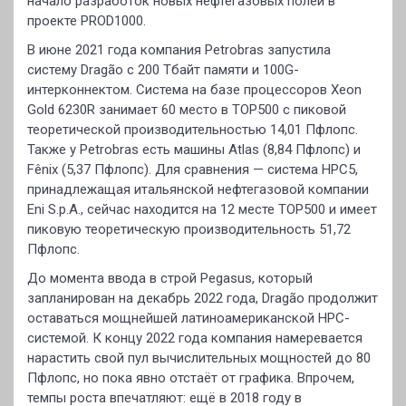
начало разработок новых нефтегазовых полей в
проекте PROD1000.
В июне 2021 года компания Petrobras запустила
систему Dragão с 200 Тбайт памяти и 100G-
интерконнектом. Система на базе процессоров Xeon
Gold 6230R занимает 60 место в TOP500 с пиковой
теоретической производительностью 14,01 Пфлопс.
Также у Petrobras есть машины Atlas (8,84 Пфлопс) и
Fênix (5,37 Пфлопс). Для сравнения — система HPC5,
принадлежащая итальянской нефтегазовой компании
Eni S.p.A., сейчас находится на 12 месте TOP500 и имеет
пиковую теоретическую производительность 51,72
Пфлопс.
До момента ввода в строй Pegasus, который
запланирован на декабрь 2022 года, Dragão продолжит
оставаться мощнейшей латиноамериканской HPC-
системой. К концу 2022 года компания намеревается
нарастить свой пул вычислительных мощностей до 80
Пфлопс, но пока явно отстаёт от графика. Впрочем,
темпы роста впечатляют: ещё в 2018 году в