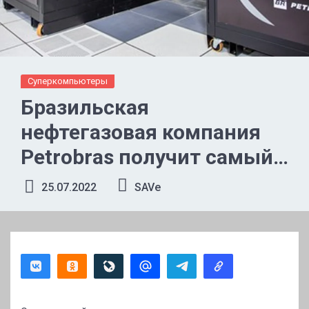
Суперкомпьютеры
Бразильская
нефтегазовая компания
Petrobras получит самый
мощный суперкомпьютер
25.07.2022
SAVe
в Латинской Америке —
Pegasus