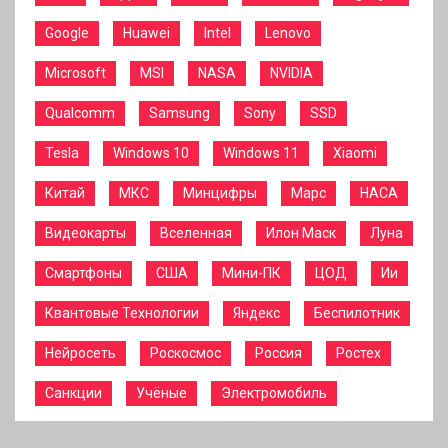
Google
Huawei
Intel
Lenovo
Microsoft
MSI
NASA
NVIDIA
Qualcomm
Samsung
Sony
SSD
Tesla
Windows 10
Windows 11
Xiaomi
Китай
МКС
Минцифры
Марс
НАСА
Видеокарты
Вселенная
Илон Маск
Луна
Смартфоны
США
Мини-ПК
ЦОД
Ии
Квантовые Технологии
Яндекс
Беспилотник
Нейросеть
Роскосмос
Россия
Ростех
Санкции
Учёные
Электромобиль