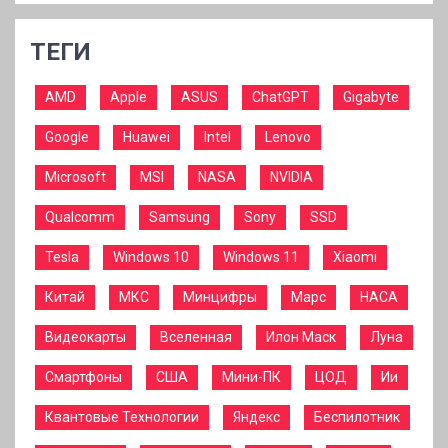
ТЕГИ
AMD
Apple
ASUS
ChatGPT
Gigabyte
Google
Huawei
Intel
Lenovo
Microsoft
MSI
NASA
NVIDIA
Qualcomm
Samsung
Sony
SSD
Tesla
Windows 10
Windows 11
Xiaomi
Китай
МКС
Минцифры
Марс
НАСА
Видеокарты
Вселенная
Илон Маск
Луна
Смартфоны
США
Мини-ПК
ЦОД
Ии
Квантовые Технологии
Яндекс
Беспилотник