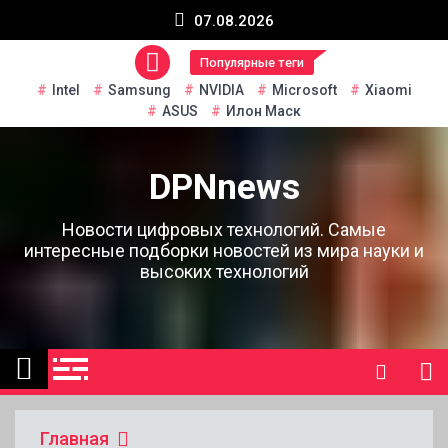
Перейти
07.08.2026
к
содержанию
Популярные теги
Intel
Samsung
NVIDIA
Microsoft
Xiaomi
ASUS
Илон Маск
DPNnews
Новости цифровых технологий. Самые
интересные подборки новостей из мира науки и
высоких технологий
Главная