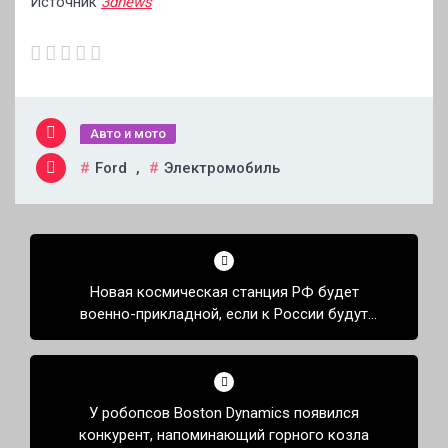
Источник
3dnews
Авто и мото
Ford
,
Электромобиль
Навигация
по
Новая космическая станция РФ будет
записям
военно-прикладной, если к России будут
относиться враждебно
У робопсов Boston Dynamics появился
конкурент, напоминающий горного козла