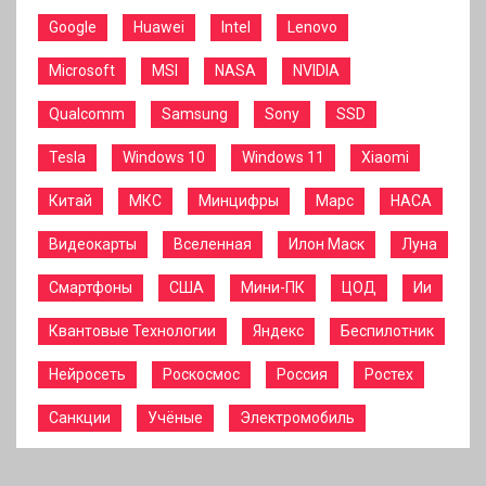
Google
Huawei
Intel
Lenovo
Microsoft
MSI
NASA
NVIDIA
Qualcomm
Samsung
Sony
SSD
Tesla
Windows 10
Windows 11
Xiaomi
Китай
МКС
Минцифры
Марс
НАСА
Видеокарты
Вселенная
Илон Маск
Луна
Смартфоны
США
Мини-ПК
ЦОД
Ии
Квантовые Технологии
Яндекс
Беспилотник
Нейросеть
Роскосмос
Россия
Ростех
Санкции
Учёные
Электромобиль