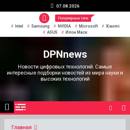
Перейти
07.08.2026
к
содержанию
Популярные теги
Intel
Samsung
NVIDIA
Microsoft
Xiaomi
ASUS
Илон Маск
DPNnews
Новости цифровых технологий. Самые
интересные подборки новостей из мира науки и
высоких технологий
Главная