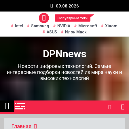
Перейти
09.08.2026
к
содержанию
Популярные теги
Intel
Samsung
NVIDIA
Microsoft
Xiaomi
ASUS
Илон Маск
DPNnews
Новости цифровых технологий. Самые
интересные подборки новостей из мира науки и
высоких технологий
Главная