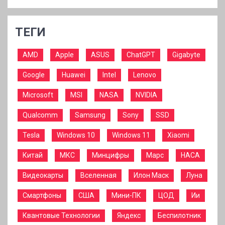
ТЕГИ
AMD
Apple
ASUS
ChatGPT
Gigabyte
Google
Huawei
Intel
Lenovo
Microsoft
MSI
NASA
NVIDIA
Qualcomm
Samsung
Sony
SSD
Tesla
Windows 10
Windows 11
Xiaomi
Китай
МКС
Минцифры
Марс
НАСА
Видеокарты
Вселенная
Илон Маск
Луна
Смартфоны
США
Мини-ПК
ЦОД
Ии
Квантовые Технологии
Яндекс
Беспилотник