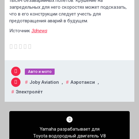
тысяч безаварийных полётов. Крушение на
запредельных для него скоростях может подсказать,
что в его конструкции следует учесть для
предотвращения аварий в будущем.
Источник
3dnews
Авто и мото
Joby Aviation
,
Аэротакси
,
Электролёт
Навигация
по
Yamaha разрабатывает для
записям
Toyota водородный двигатель V8