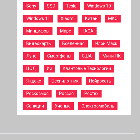
Sony
SSD
Tesla
Windows 10
Windows 11
Xiaomi
Китай
МКС
Минцифры
Марс
НАСА
Видеокарты
Вселенная
Илон Маск
Луна
Смартфоны
США
Мини-ПК
ЦОД
Ии
Квантовые Технологии
Яндекс
Беспилотник
Нейросеть
Роскосмос
Россия
Ростех
Санкции
Учёные
Электромобиль