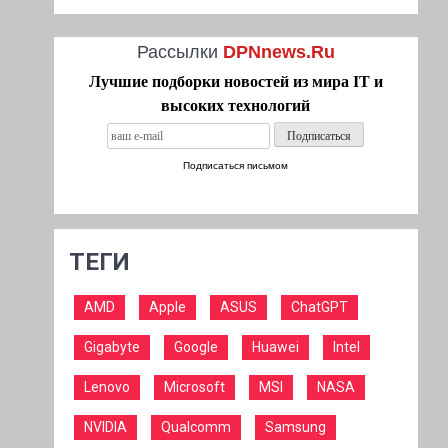
Рассылки
DPNnews.Ru
Лучшие подборки новостей из мира IT и
высоких технологий
Подписаться письмом
ТЕГИ
AMD
Apple
ASUS
ChatGPT
Gigabyte
Google
Huawei
Intel
Lenovo
Microsoft
MSI
NASA
NVIDIA
Qualcomm
Samsung