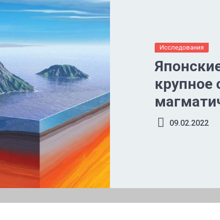
Исследования
Японски
крупное 
магматич
южным 
09.02.2022