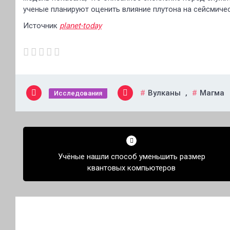
ученые планируют оценить влияние плутона на сейсмичес
Источник
planet-today
Вулканы
,
Магма
Исследования
Навигация
по
Учёные нашли способ уменьшить размер
записям
квантовых компьютеров