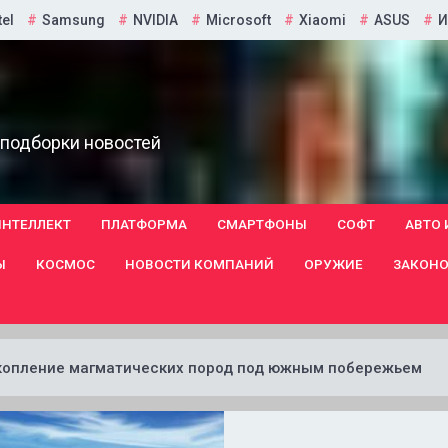
tel
Samsung
NVIDIA
Microsoft
Xiaomi
ASUS
И
 подборки новостей
ИНТЕЛЛЕКТ
ПЛАТФОРМА
СМАРТФОНЫ
СОФТ
АВТО 
Ы
КОСМОС
НОВОСТИ КОМПАНИЙ
ОРУЖИЕ
ЗАКОНО
скопление магматических пород под южным побережьем