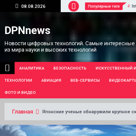
Перейти
In
08.08.2026
Популярные теги
к
содержанию
DPNnews
Новости цифровых технологий. Самые интересные
из мира науки и высоких технологий
АНАЛИТИКА
БЕЗОПАСНОСТЬ
ИСКУССТВЕННЫЙ 
ТЕХНОЛОГИИ
АВИАЦИЯ
ВЕБ-СЕРВИСЫ
ВИДЕОКАРТ
ФОТО И ВИДЕО
Главная
Японские ученые обнаружили крупное 