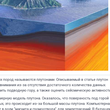
х пород называются плутонами. Описываемый в статье плутон
 внимания из-за отсутствия достаточного количества данных.
ить подводную гору, а также оценить сейсмическую активность
мерную модель плутона. Оказалось, что поверхность под горой
ных, это происходит из-за большой массы плутона. Компьютерна
 в роли “магнита и громоотвода” для землетрясений. В будуще