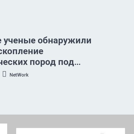
е ученые обнаружили
скопление
еских пород под
побережьем
NetWork